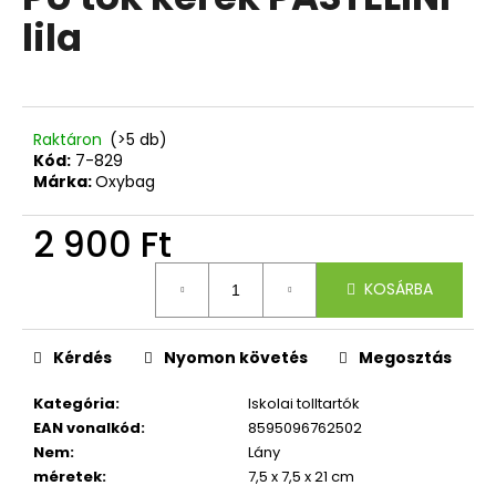
értékelése
lila
5-
ből
A
0,0
j
csillag.
á
n
Raktáron
(>5 db)
l
Kód:
7-829
Márka:
Oxybag
j
u
2 900 Ft
k
Egységár:
KOSÁRBA
3
RÉSZES
SZETT
OXY
Kérdés
Nyomon követés
Megosztás
NEXT
BUNNY
Kategória
:
Iskolai tolltartók
26
EAN vonalkód
:
8595096762502
490
Nem
:
Lány
Ft
méretek
:
7,5 x 7,5 x 21 cm