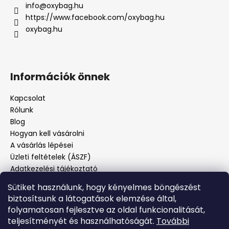
info
@
oxybag.hu
https://www.facebook.com/oxybag.hu
oxybag.hu
Információk önnek
Kapcsolat
Rólunk
Blog
Hogyan kell vásárolni
A vásárlás lépései
Üzleti feltételek (ÁSZF)
Adatkezelési tájékoztató
Panaszos eljárás
Sütiket használunk, hogy kényelmes böngészést
Panaszjelenté
biztosítsunk a látogatások elemzése által,
folyamatosan fejlesztve az oldal funkcionalitását,
teljesítményét és használhatóságát.
További