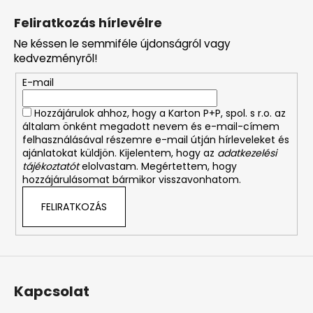
á
Feliratkozás hírlevélre
b
Ne késsen le semmiféle újdonságról vagy
l
kedvezményről!
é
E-mail
c
Hozzájárulok ahhoz, hogy a Karton P+P, spol. s r.o. az
általam önként megadott nevem és e-mail-címem
felhasználásával részemre e-mail útján hírleveleket és
ajánlatokat küldjön. Kijelentem, hogy az
adatkezelési
tájékoztatót
elolvastam. Megértettem, hogy
hozzájárulásomat bármikor visszavonhatom.
FELIRATKOZÁS
Kapcsolat