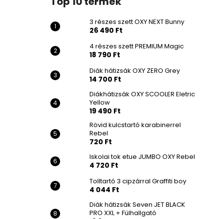
Top 10 termék
3 részes szett OXY NEXT Bunny
26 490 Ft
4 részes szett PREMIUM Magic
18 790 Ft
Diák hátizsák OXY ZERO Grey
14 700 Ft
Diákhátizsák OXY SCOOLER Eletric
Yellow
19 490 Ft
Rövid kulcstartó karabinerrel
Rebel
720 Ft
Iskolai tok etue JUMBO OXY Rebel
4 720 Ft
Tolltartó 3 cipzárral Graffiti boy
4 044 Ft
Diák hátizsák Seven JET BLACK
PRO XXL + Fülhallgató