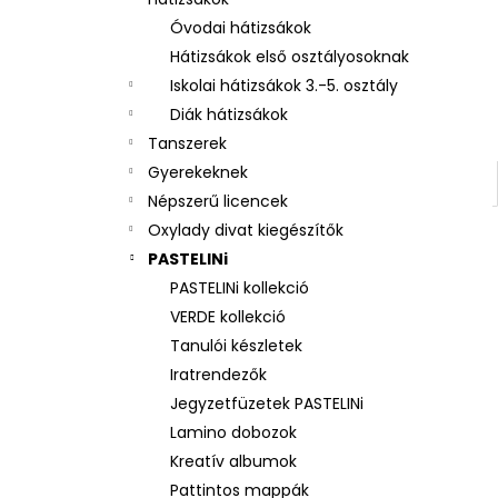
3 RÉSZES SZETT OXY NEXT BUNNY
Óvodai hátizsákok
26 490 Ft
Hátizsákok első osztályosoknak
Iskolai hátizsákok 3.-5. osztály
Diák hátizsákok
Tanszerek
Gyerekeknek
Népszerű licencek
Oxylady divat kiegészítők
PASTELINi
PASTELINi kollekció
VERDE kollekció
Tanulói készletek
Iratrendezők
Jegyzetfüzetek PASTELINi
Lamino dobozok
Kreatív albumok
Pattintos mappák