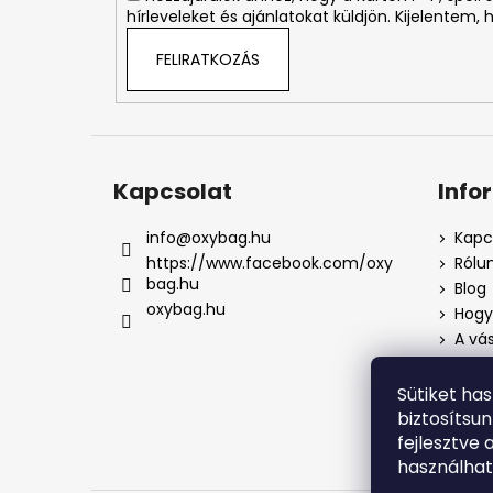
hírleveleket és ajánlatokat küldjön. Kijelentem,
FELIRATKOZÁS
Kapcsolat
Info
info
@
oxybag.hu
Kapc
https://www.facebook.com/oxy
Rólu
bag.hu
Blog
oxybag.hu
Hogya
A vás
Üzlet
Adat
Sütiket ha
Pana
biztosítsu
Pana
fejlesztve 
használha