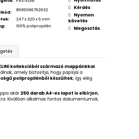
gória
:
PASTELINi
OXY ZERO GREY
Kérdés
8595096762632
lkód
:
Nyomon
etek
:
247 x 320 x 5 mm
követés
ag
:
100% polipropilén
Megosztás
lgetés
LINi kollekcióból származó mappánkkal
.
nak, amely biztosítja, hogy papírjai a
ségű polipropilénből készültek
, így elég
appa akár
250 darab A4-es lapot is elbírjon
,
latra. Kiválóan alkalmas fontos dokumentumok,