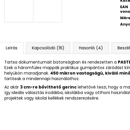
Kate
4 RÉSZES SZETT PREMIUM MAGIC
DIÁK HÁTIZSÁK 
EAN
18 790 Ft
14 700 Ft
vona
Mér
Any
Leírás
Kapcsolódó (16)
Hasonló (4)
Beszé
Tartsa dokumentumait biztonságban és rendezetten a
PASTE
Ezek a háromfüles mappák praktikus gumipántos záródást kínál
helyükön maradjanak.
450 mikron vastagságú, kiváló minő
tartósak a mindennapi használathoz.
Az akár
3 cm-re bővíthető gerinc
lehetővé teszi, hogy a m
így ideális választás irodákba, iskolákba vagy otthoni haszná
projektek vagy iskolai kellékek rendszerezésére.