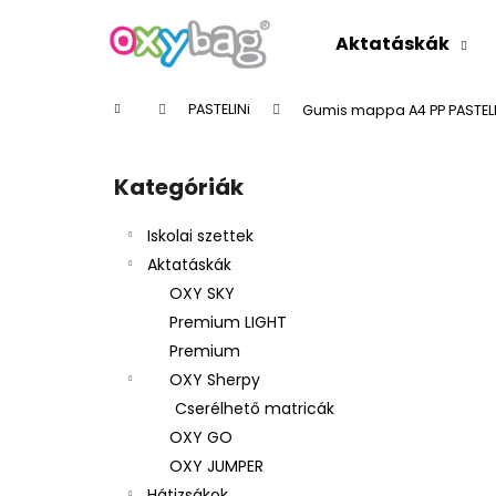
K
Ugrás
a
o
Aktatáskák
fő
Vissza
Vissza
s
tartalomhoz
a boltba
a boltba
á
Kezdőlap
PASTELINi
Gumis mappa A4 PP PASTELI
r
O
l
Kategóriák
Kategóriák
d
átugrása
a
Iskolai szettek
l
Aktatáskák
s
OXY SKY
ó
Premium LIGHT
p
Premium
a
OXY Sherpy
n
Cserélhető matricák
e
OXY GO
l
OXY JUMPER
Hátizsákok