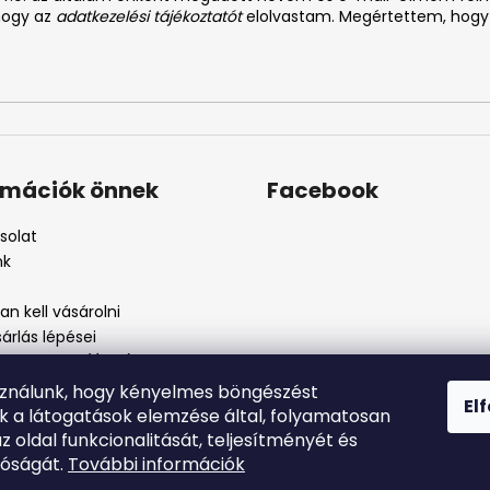
 hogy az
adatkezelési tájékoztatót
elolvastam. Megértettem, hogy
rmációk önnek
Facebook
solat
nk
n kell vásárolni
árlás lépései
i feltételek (ÁSZF)
kezelési tájékoztató
sználunk, hogy kényelmes böngészést
El
szos eljárás
nk a látogatások elemzése által, folyamatosan
szjelenté
az oldal funkcionalitását, teljesítményét és
tóságát.
További információk