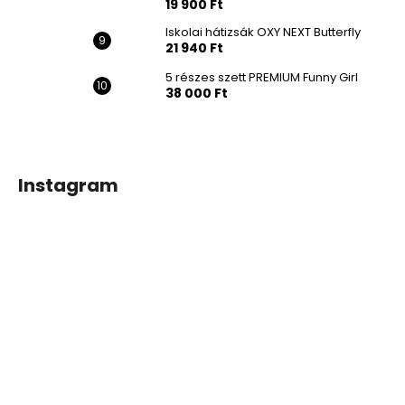
19 900 Ft
Iskolai hátizsák OXY NEXT Butterfly
21 940 Ft
5 részes szett PREMIUM Funny Girl
38 000 Ft
Instagram