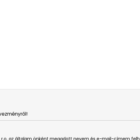
vezményről!
. s r.o. az általam önként megadott nevem és e-mail-címem fel