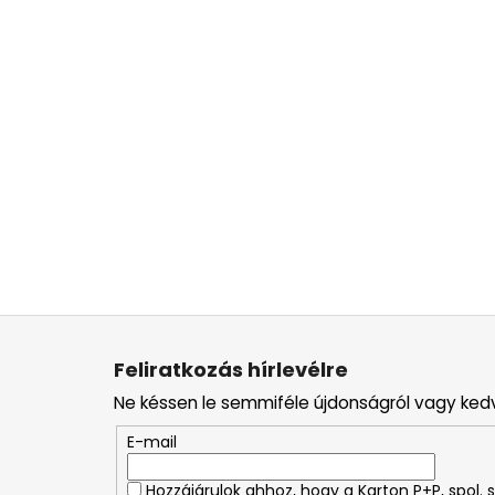
L
á
Feliratkozás hírlevélre
b
Ne késsen le semmiféle újdonságról vagy ked
l
é
E-mail
c
Hozzájárulok ahhoz, hogy a Karton P+P, spol