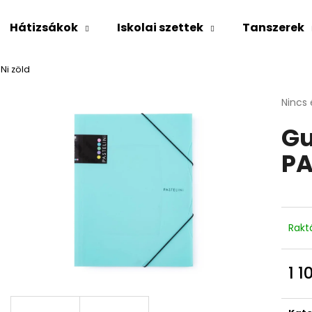
Hátizsákok
Iskolai szettek
Tanszerek
Ni zöld
Mit keres?
A
Nincs 
termé
Gu
átlago
KERESÉS
értéke
PA
5-
ből
0,0
Ajánljuk
csillag
Rakt
1 1
Egys