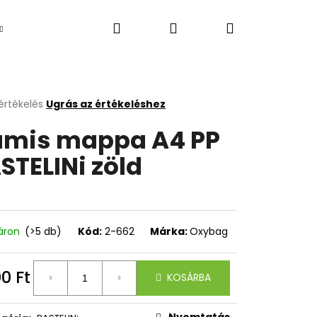
Keresés
Bejelentkezés
Kosár
Újdonság
értékelés
Ugrás az értékeléshez
k
mis mappa A4 PP
s
lése
STELINi zöld
.
áron
(>5 db)
Kód:
2-662
Márka:
Oxybag
Következő
00 Ft
KOSÁRBA
égár:
Nyomtatás