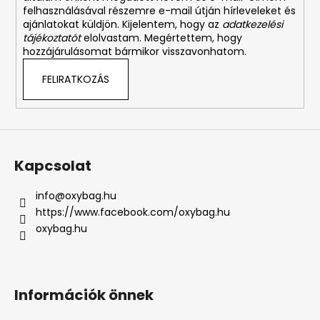
felhasználásával részemre e-mail útján hírleveleket és
ajánlatokat küldjön. Kijelentem, hogy az
adatkezelési
tájékoztatót
elolvastam. Megértettem, hogy
hozzájárulásomat bármikor visszavonhatom.
FELIRATKOZÁS
Kapcsolat
info
@
oxybag.hu
https://www.facebook.com/oxybag.hu
oxybag.hu
Információk önnek