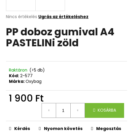
A
A
Nincs értékelés
Ugrás az értékeléshez
termék
j
PP doboz gumival A4
átlagos
á
értékelése
n
PASTELINi zöld
5-
l
ből
j
0,0
u
csillag.
k
Raktáron
(>5 db)
Kód:
2-577
4
Márka:
Oxybag
RÉSZES
SZETT
1 900 Ft
PREMIUM
MAGIC
Egységár:
18
KOSÁRBA
790
Ft
Kérdés
Nyomon követés
Megosztás