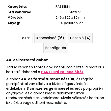
Kategória
:
PASTELINi
EAN vonalkód
:
8595096762977
Méretek
:
246 x 326 x 30 mm
Anyag
:
100% polipropilén
Leírás
Kapcsolódó (16)
Hasonló (4)
Beszélgetés
A4-es irattartó doboz
Tartsa rendben fontos dokumentumait ezzel a praktikus
irattartó dobozzal a
PASTELINi kollekcióból
.
A doboz
A4-es formátumhoz készült
, és rögzítő
gumipánttal van ellátva a biztonságos záródás
érdekében.
3 cm széles gerincével
és erős polipropilén
anyagával ez a doboz ideális dokumentumai
rendszerezésére és védelmére. Kiváló választás irodákba,
iskolákba vagy otthoni használatra.