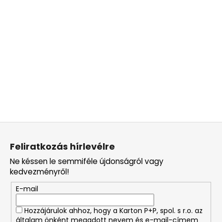
L
á
Feliratkozás hírlevélre
b
Ne késsen le semmiféle újdonságról vagy
l
kedvezményről!
é
E-mail
c
Hozzájárulok ahhoz, hogy a Karton P+P, spol. s r.o. az
általam önként megadott nevem és e-mail-címem