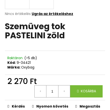
A
A
Nincs értékelés
Ugrás az értékeléshez
termék
j
Szemüveg tok
átlagos
á
értékelése
n
PASTELINI zöld
5-
l
ből
j
0,0
u
csillag.
k
Raktáron
(>5 db)
Kód:
9-34421
ISKOLAI
Márka:
Oxybag
HÁTIZSÁK
OXY
2 270 Ft
NEXT
BUTTERFLY
Egységár:
21
KOSÁRBA
940
Ft
Kérdés
Nyomon követés
Megosztás