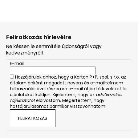
L
á
Feliratkozás hírlevélre
b
Ne késsen le semmiféle újdonságról vagy
l
kedvezményről!
é
E-mail
c
Hozzájárulok ahhoz, hogy a Karton P+P, spol. s r.o. az
általam önként megadott nevem és e-mail-címem
felhasználásával részemre e-mail útján hírleveleket és
ajánlatokat küldjön. Kijelentem, hogy az
adatkezelési
tájékoztatót
elolvastam. Megértettem, hogy
hozzájárulásomat bármikor visszavonhatom.
FELIRATKOZÁS