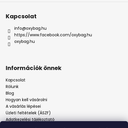
Kapcsolat
info
@
oxybag.hu
https://www.facebook.com/oxybag.hu
oxybag.hu
Információk önnek
Kapcsolat
Rólunk
Blog
Hogyan kell vásárolni
A vásárlás lépései
Üzleti feltételek (ÁSZF)
Adatkezelési tájékoztató
Panaszos eljárás