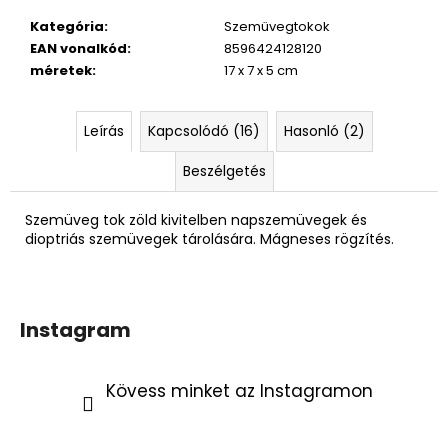
Kategória
:
Szemüvegtokok
EAN vonalkód
:
8596424128120
méretek
:
17 x 7 x 5 cm
Leírás
Kapcsolódó (16)
Hasonló (2)
Beszélgetés
Szemüveg tok zöld kivitelben napszemüvegek és
dioptriás szemüvegek tárolására. Mágneses rögzítés.
Instagram
Kövess minket az Instagramon