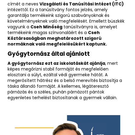
címét a neves
Vizsgálati és Tanúsítási Intézet (ITC)
intézettől. Ez a tanúsítvány fontos jelzés, amely
garantálja termékeink szigorú szabványoknak és
követelményeknek való megfelelését. Emellett büszkék
vagyunk a
Cseh Minőség
tanúsítványra is, amelyet
termékeink magas színvonaláért és a
Cseh
Köztársaságban meghatározott szigorú
normáknak való megfelelésükért kaptunk.
Gyógytornász által ajánlott
A gyógytornász ezt az iskolatáskát ajánlja
, mert
képes megőrizni stabil formáját és megfelelően
elosztani a súlyt, ezáltal védi gyermeke hátát. A
megerősített hátrész és a belső merevítés biztosítja a
táska állandó formáját. A kellemes, légáteresztő
párnázás és a széles, puhán párnázott pántok
egyenletes terhelést biztosítanak a gyermek vállain.