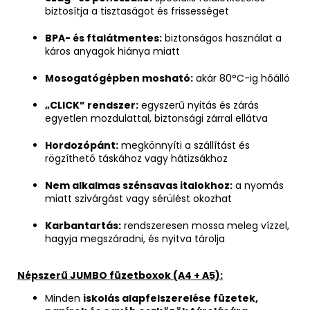
biztosítja a tisztaságot és frissességet
BPA- és ftalátmentes:
biztonságos használat a
káros anyagok hiánya miatt
Mosogatógépben mosható:
akár 80°C-ig hőálló
„CLICK” rendszer:
egyszerű nyitás és zárás
egyetlen mozdulattal, biztonsági zárral ellátva
Hordozópánt:
megkönnyíti a szállítást és
rögzíthető táskához vagy hátizsákhoz
Nem alkalmas szénsavas italokhoz:
a nyomás
miatt szivárgást vagy sérülést okozhat
Karbantartás:
rendszeresen mossa meleg vízzel,
hagyja megszáradni, és nyitva tárolja
Népszerű JUMBO füzetboxok (A4 + A5):
Minden
iskolás alapfelszerelése füzetek,