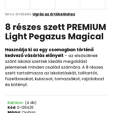
Y
E
A
A
Nincs értékelés
Ugrás az értékeléshez
termék
j
8 részes szett PREMIUM
átlagos
N
á
értékelése
n
Light Pegazus Magical
5-
E
l
ből
j
0,0
S
u
csillag.
Használja ki az egy csomagban történő
k
kedvező vásárlás előnyeit
– az elsősöknek
szánt iskolai szettek ideális megoldást
jelentenek minden család számára. A 8 részes
RÖVID
szett tartalmazza az iskolatáskát, tolltartót,
KULCSTARTÓ
KARABINERREL
füzetboxokat, kulacsot, tornazsákot, rajzdobozt
REBEL
és kötényt.
720
Ft
Raktáron
(4 db)
Kód:
0-126426
Márka:
Oxybag