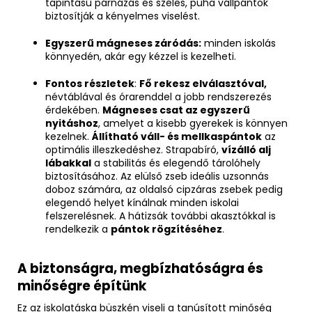
tapintású párnázás és széles, puha vállpántok
biztosítják a kényelmes viselést.
Egyszerű mágneses záródás:
minden iskolás
könnyedén, akár egy kézzel is kezelheti.
Fontos részletek
:
Fő rekesz elválasztóval,
névtáblával és órarenddel a jobb rendszerezés
érdekében.
Mágneses csat az egyszerű
nyitáshoz
, amelyet a kisebb gyerekek is könnyen
kezelnek.
Állítható váll- és mellkaspántok
az
optimális illeszkedéshez. Strapabíró,
vízálló alj
lábakkal
a stabilitás és elegendő tárolóhely
biztosításához. Az elülső zseb ideális uzsonnás
doboz számára, az oldalsó cipzáras zsebek pedig
elegendő helyet kínálnak minden iskolai
felszerelésnek. A hátizsák további akasztókkal is
rendelkezik a
pántok rögzítéséhez
.
A biztonságra, megbízhatóságra és
minőségre építünk
Ez az iskolatáska büszkén viseli a tanúsított minőség