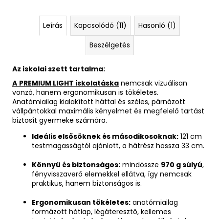
Leírás
Kapcsolódó (11)
Hasonló (1)
Beszélgetés
Az iskolai szett tartalma:
A
PREMIUM LIGHT iskolatáska
nemcsak vizuálisan
vonzó, hanem ergonomikusan is tökéletes.
Anatómiailag kialakított háttal és széles, párnázott
vállpántokkal maximális kényelmet és megfelelő tartást
biztosít gyermeke számára.
Ideális elsősöknek és másodikosoknak:
121 cm
testmagasságtól ajánlott, a hátrész hossza 33 cm.
Könnyű és biztonságos:
mindössze
970 g súlyú
,
fényvisszaverő elemekkel ellátva, így nemcsak
praktikus, hanem biztonságos is.
Ergonomikusan tökéletes:
anatómiailag
formázott hátlap, légáteresztő, kellemes