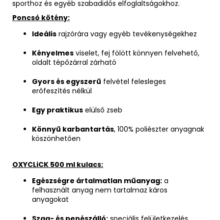
sporthoz és egyéb szabadidős elfoglaltságokhoz.
Poncsó kötény:
Ideális
rajzórára vagy egyéb tevékenységekhez
Kényelmes
viselet, fej fölött könnyen felvehető,
oldalt tépőzárral zárható
Gyors és egyszerű
felvétel felesleges
erőfeszítés nélkül
Egy praktikus
elülső zseb
Könnyű karbantartás
, 100% poliészter anyagnak
köszönhetően
OXYCLiCK 500 ml kulacs:
Egészségre ártalmatlan műanyag:
a
felhasznált anyag nem tartalmaz káros
anyagokat
Szag- és penészálló:
speciális felületkezelés