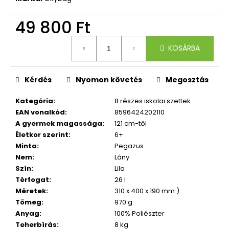
49 800 Ft
Egységár:
KOSÁRBA
Kérdés
Nyomon követés
Megosztás
Kategória
:
8 részes iskolai szettek
EAN vonalkód
:
8596424202110
A gyermek magassága
:
121 cm-től
Életkor szerint
:
6+
Minta
:
Pegazus
Nem
:
Lány
Szín
:
Lila
Térfogat
:
26 l
Méretek
:
310 x 400 x 190 mm )
Tömeg
:
970 g
Anyag
:
100% Poliészter
Teherbírás
:
8 kg