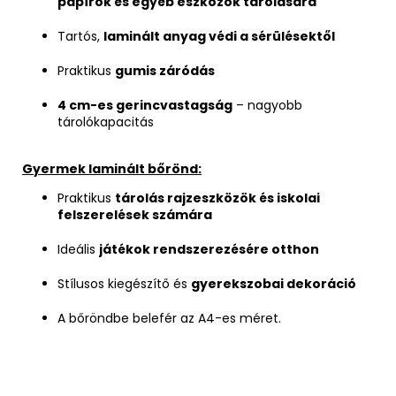
papírok és egyéb eszközök tárolására
Tartós,
laminált anyag védi a sérülésektől
Praktikus
gumis záródás
4 cm-es gerincvastagság
– nagyobb
tárolókapacitás
Gyermek laminált bőrönd:
Praktikus
tárolás rajzeszközök és iskolai
felszerelések számára
Ideális
játékok rendszerezésére otthon
Stílusos kiegészítő és
gyerekszobai dekoráció
A bőröndbe belefér az A4-es méret.