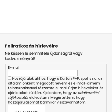
L
á
Feliratkozás hírlevélre
b
Ne késsen le semmiféle újdonságról vagy
l
kedvezményről!
é
E-mail
c
Hozzájárulok ahhoz, hogy a Karton P+P, spol. s r.o. az
általam önként megadott nevem és e-mail-címem
felhasználásával részemre e-mail útján hírleveleket és
ajánlatokat küldjön. Kijelentem, hogy az
adatkezelési
tájékoztatót
elolvastam. Megértettem, hogy
hozzájárulásomat bármikor visszavonhatom.