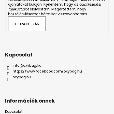
ajánlatokat küldjön. Kijelentem, hogy az
adatkezelési
tájékoztatót
elolvastam. Megértettem, hogy
hozzájárulásomat bármikor visszavonhatom.
FELIRATKOZÁS
Kapcsolat
info
@
oxybag.hu
https://www.facebook.com/oxybag.hu
oxybag.hu
Információk önnek
Kapcsolat