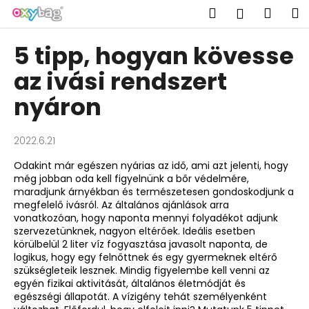
K
Ugrás
Keresés
Kosá
M
Bejelent
a
o
fő
Vissza
Vissza
s
tartalomhoz
5 tipp, hogyan kövesse
á
M
az ivási rendszert
r
i
nyáron
t
k
2022.6.21
e
r
Odakint már egészen nyárias az idő, ami azt jelenti, hogy
még jobban oda kell figyelnünk a bőr védelmére,
e
maradjunk árnyékban és természetesen gondoskodjunk a
s
megfelelő ivásról. Az általános ajánlások arra
?
vonatkozóan, hogy naponta mennyi folyadékot adjunk
szervezetünknek, nagyon eltérőek. Ideális esetben
körülbelül 2 liter víz fogyasztása javasolt naponta, de
logikus, hogy egy felnőttnek és egy gyermeknek eltérő
szükségleteik lesznek. Mindig figyelembe kell venni az
egyén fizikai aktivitását, általános életmódját és
KERESÉS
egészségi állapotát. A vízigény tehát személyenként