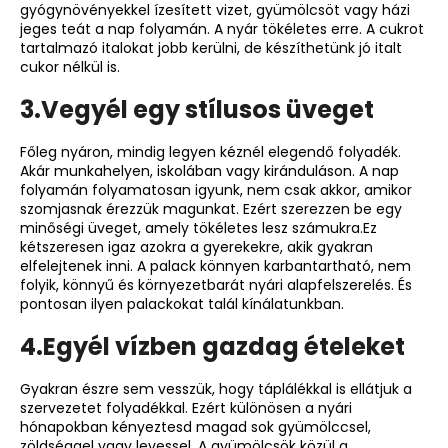
gyógynövényekkel ízesített vizet, gyümölcsöt vagy házi
jeges teát a nap folyamán. A nyár tökéletes erre. A cukrot
tartalmazó italokat jobb kerülni, de készíthetünk jó italt
cukor nélkül is.
3.Vegyél egy stílusos üveget
Főleg nyáron, mindig legyen kéznél elegendő folyadék.
Akár munkahelyen, iskolában vagy kiránduláson. A nap
folyamán folyamatosan igyunk, nem csak akkor, amikor
szomjasnak érezzük magunkat. Ezért szerezzen be egy
minőségi
üveget
, amely tökéletes lesz számukra.Ez
kétszeresen igaz azokra a gyerekekre, akik gyakran
elfelejtenek inni. A palack könnyen karbantartható, nem
folyik, könnyű és környezetbarát nyári alapfelszerelés. És
pontosan ilyen palackokat talál kínálatunkban.
4.Egyél vízben gazdag ételeket
Gyakran észre sem vesszük, hogy táplálékkal is ellátjuk a
szervezetet folyadékkal. Ezért különösen a nyári
hónapokban kényeztesd magad sok gyümölccsel,
zöldséggel vagy levessel. A gyümölcsök közül a