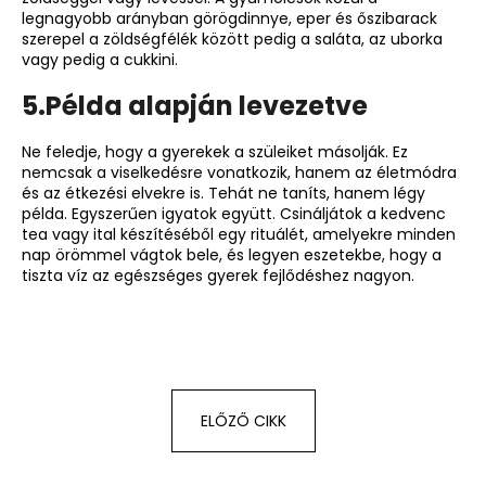
legnagyobb arányban görögdinnye, eper és őszibarack
szerepel a zöldségfélék között pedig a saláta, az uborka
vagy pedig a cukkini.
5.Példa alapján levezetve
Ne feledje, hogy a gyerekek a szüleiket másolják. Ez
nemcsak a viselkedésre vonatkozik, hanem az életmódra
és az étkezési elvekre is. Tehát ne taníts, hanem légy
példa. Egyszerűen igyatok együtt. Csináljátok a kedvenc
tea vagy ital készítéséből egy rituálét, amelyekre minden
nap örömmel vágtok bele, és legyen eszetekbe, hogy a
tiszta víz az egészséges gyerek fejlődéshez nagyon.
ELŐZŐ CIKK