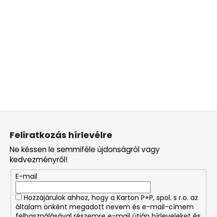
L
á
Feliratkozás hírlevélre
b
Ne késsen le semmiféle újdonságról vagy
l
kedvezményről!
é
E-mail
c
Hozzájárulok ahhoz, hogy a Karton P+P, spol. s r.o. az
általam önként megadott nevem és e-mail-címem
felhasználásával részemre e-mail útján hírleveleket és