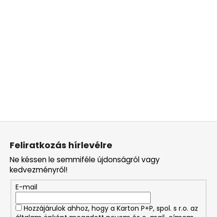
L
á
Feliratkozás hírlevélre
b
Ne késsen le semmiféle újdonságról vagy
l
kedvezményről!
é
E-mail
c
Hozzájárulok ahhoz, hogy a Karton P+P, spol. s r.o. az