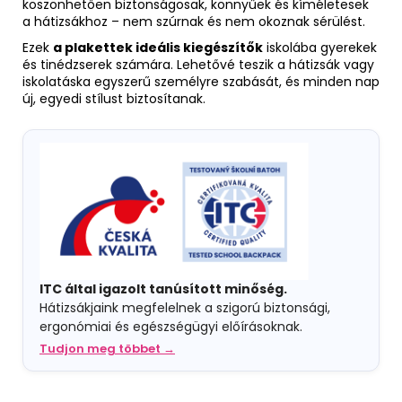
köszönhetően biztonságosak, könnyűek és kíméletesek
a hátizsákhoz – nem szúrnak és nem okoznak sérülést.
Ezek
a plakettek ideális kiegészítők
iskolába gyerekek
és tinédzserek számára. Lehetővé teszik a hátizsák vagy
iskolatáska egyszerű személyre szabását, és minden nap
új, egyedi stílust biztosítanak.
ITC által igazolt tanúsított minőség.
Hátizsákjaink megfelelnek a szigorú biztonsági,
ergonómiai és egészségügyi előírásoknak.
Tudjon meg többet →