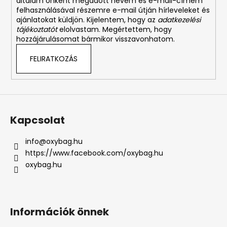
általam önként megadott nevem és e-mail-címem
felhasználásával részemre e-mail útján hírleveleket és
ajánlatokat küldjön. Kijelentem, hogy az
adatkezelési
tájékoztatót
elolvastam. Megértettem, hogy
hozzájárulásomat bármikor visszavonhatom.
FELIRATKOZÁS
Kapcsolat
info
@
oxybag.hu
https://www.facebook.com/oxybag.hu
oxybag.hu
Információk önnek