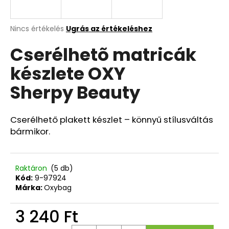
A
A
Nincs értékelés
Ugrás az értékeléshez
termék
j
Cserélhetõ matricák
átlagos
á
értékelése
n
készlete OXY
5-
l
ből
j
Sherpy Beauty
0,0
u
csillag.
k
Cserélhető plakett készlet – könnyű stílusváltás
bármikor.
DIÁKHÁTIZSÁK
OXY
SCOOLER
GRAFFITI
Raktáron
(5 db)
PINK
Kód:
9-97924
19
Márka:
Oxybag
490
Ft
3 240 Ft
Egységár: