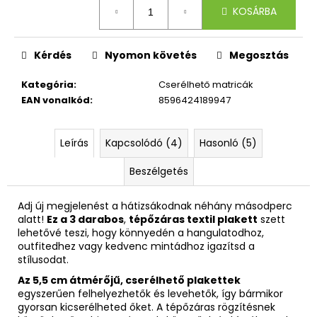
KOSÁRBA
Kérdés
Nyomon követés
Megosztás
Kategória
:
Cserélhető matricák
EAN vonalkód
:
8596424189947
Leírás
Kapcsolódó (4)
Hasonló (5)
Beszélgetés
Adj új megjelenést a hátizsákodnak néhány másodperc
alatt!
Ez a 3 darabos
,
tépőzáras textil plakett
szett
lehetővé teszi, hogy könnyedén a hangulatodhoz,
outfitedhez vagy kedvenc mintádhoz igazítsd a
stílusodat.
Az 5,5 cm átmérőjű, cserélhető plakettek
egyszerűen felhelyezhetők és levehetők, így bármikor
gyorsan kicserélheted őket. A tépőzáras rögzítésnek