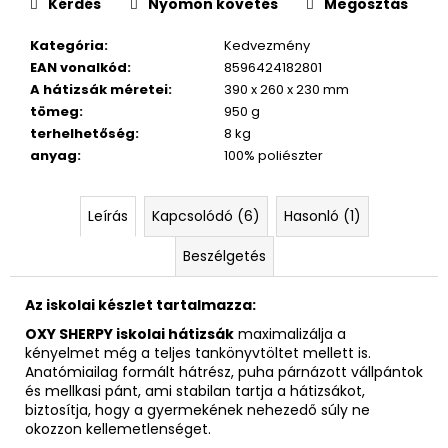
Kérdés
Nyomon követés
Megosztás
Kategória
:
Kedvezmény
EAN vonalkód
:
8596424182801
A hátizsák méretei
:
390 x 260 x 230 mm
tömeg
:
950 g
terhelhetőség
:
8 kg
anyag
:
100% poliészter
Leírás
Kapcsolódó (6)
Hasonló (1)
Beszélgetés
Az iskolai készlet tartalmazza:
OXY SHERPY iskolai hátizsák
maximalizálja a
kényelmet még a teljes tankönyvtöltet mellett is.
Anatómiailag formált hátrész, puha párnázott vállpántok
és mellkasi pánt, ami stabilan tartja a hátizsákot,
biztosítja, hogy a gyermekének nehezedő súly ne
okozzon kellemetlenséget.