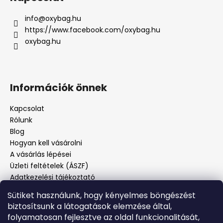
info
@
oxybag.hu
https://www.facebook.com/oxybag.hu
oxybag.hu
Információk önnek
Kapcsolat
Rólunk
Blog
Hogyan kell vásárolni
A vásárlás lépései
Üzleti feltételek (ÁSZF)
Adatkezelési tájékoztató
Panaszos eljárás
Sütiket használunk, hogy kényelmes böngészést
Panaszjelenté
biztosítsunk a látogatások elemzése által,
folyamatosan fejlesztve az oldal funkcionalitását,