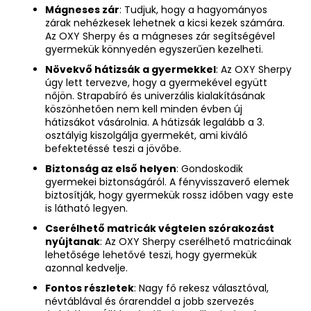
Mágneses zár
: Tudjuk, hogy a hagyományos
zárak nehézkesek lehetnek a kicsi kezek számára.
Az OXY Sherpy és a mágneses zár segítségével
gyermekük könnyedén egyszerűen kezelheti.
Növekvő hátizsák a gyermekkel
: Az OXY Sherpy
úgy lett tervezve, hogy a gyermekével együtt
nőjön. Strapabíró és univerzális kialakításának
köszönhetően nem kell minden évben új
hátizsákot vásárolnia. A hátizsák legalább a 3.
osztályig kiszolgálja gyermekét, ami kiváló
befektetéssé teszi a jövőbe.
Biztonság az első helyen
: Gondoskodik
gyermekei biztonságáról. A fényvisszaverő elemek
biztosítják, hogy gyermekük rossz időben vagy este
is látható legyen.
Cserélhető matricák végtelen szórakozást
nyújtanak
: Az OXY Sherpy cserélhető matricáinak
lehetősége lehetővé teszi, hogy gyermekük
azonnal kedvelje.
Fontos részletek
: Nagy fő rekesz választóval,
névtáblával és órarenddel a jobb szervezés