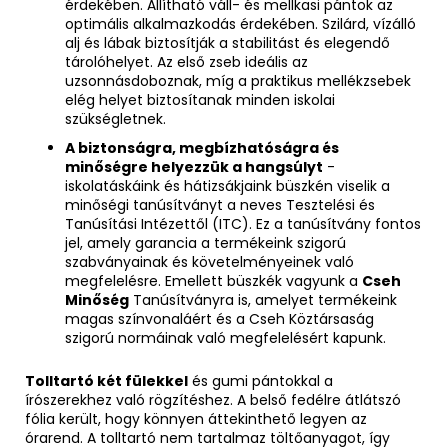
érdekében. Állítható váll- és mellkasi pántok az
optimális alkalmazkodás érdekében. Szilárd, vízálló
alj és lábak biztosítják a stabilitást és elegendő
tárolóhelyet. Az első zseb ideális az
uzsonnásdoboznak, míg a praktikus mellékzsebek
elég helyet biztosítanak minden iskolai
szükségletnek.
A biztonságra, megbízhatóságra és
minőségre helyezzük a hangsúlyt
-
iskolatáskáink és hátizsákjaink büszkén viselik a
minőségi tanúsítványt a neves Tesztelési és
Tanúsítási Intézettől (ITC). Ez a tanúsítvány fontos
jel, amely garancia a termékeink szigorú
szabványainak és követelményeinek való
megfelelésre. Emellett büszkék vagyunk a
Cseh
Minőség
Tanúsítványra is, amelyet termékeink
magas színvonaláért és a Cseh Köztársaság
szigorú normáinak való megfelelésért kapunk.
Tolltartó két fülekkel
és gumi pántokkal a
írószerekhez való rögzítéshez. A belső fedélre átlátszó
fólia került, hogy könnyen áttekinthető legyen az
órarend. A tolltartó nem tartalmaz töltőanyagot, így