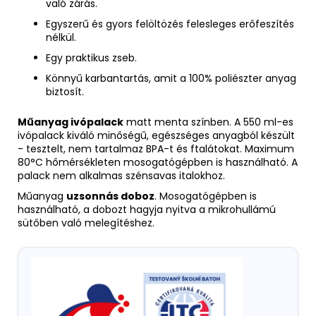
való zárás.
Egyszerű és gyors felöltözés felesleges erőfeszítés
nélkül.
Egy praktikus zseb.
Könnyű karbantartás, amit a 100% poliészter anyag
biztosít.
Műanyag ivópalack
matt menta színben. A 550 ml-es
ivópalack kiváló minőségű, egészséges anyagból készült
- tesztelt, nem tartalmaz BPA-t és ftalátokat. Maximum
80°C hőmérsékleten mosogatógépben is használható. A
palack nem alkalmas szénsavas italokhoz.
Műanyag
uzsonnás doboz
. Mosogatógépben is
használható, a dobozt hagyja nyitva a mikrohullámú
sütőben való melegítéshez.