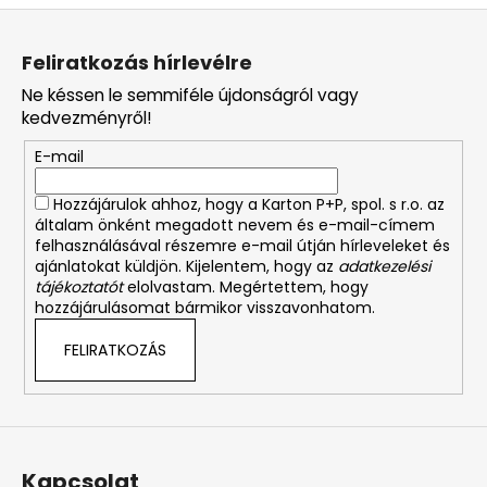
L
á
Feliratkozás hírlevélre
b
Ne késsen le semmiféle újdonságról vagy
l
kedvezményről!
é
E-mail
c
Hozzájárulok ahhoz, hogy a Karton P+P, spol. s r.o. az
általam önként megadott nevem és e-mail-címem
felhasználásával részemre e-mail útján hírleveleket és
ajánlatokat küldjön. Kijelentem, hogy az
adatkezelési
tájékoztatót
elolvastam. Megértettem, hogy
hozzájárulásomat bármikor visszavonhatom.
FELIRATKOZÁS
Kapcsolat