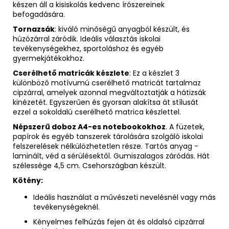
készen áll a kisiskolás kedvenc írószereinek
befogadására.
Tornazsák
: kiváló minőségű anyagból készült, és
húzózárral záródik. Ideális választás iskolai
tevékenységekhez, sportoláshoz és egyéb
gyermekjátékokhoz.
Cserélhető matricák készlete
: Ez a készlet 3
különböző motívumú cserélhető matricát tartalmaz
cipzárral, amelyek azonnal megváltoztatják a hátizsák
kinézetét. Egyszerűen és gyorsan alakítsa át stílusát
ezzel a sokoldalú cserélhető matrica készlettel.
Népszerű doboz A4-es notebookokhoz
. A füzetek,
papírok és egyéb tanszerek tárolására szolgáló iskolai
felszerelések nélkülözhetetlen része. Tartós anyag -
laminált, véd a sérülésektől. Gumiszalagos záródás. Hát
szélessége 4,5 cm. Csehországban készült.
Kötény:
Ideális használat a művészeti nevelésnél vagy más
tevékenységeknél.
Kényelmes felhúzás fejen át és oldalsó cipzárral