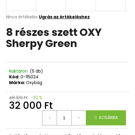
Y
E
A
A
Nincs értékelés
Ugrás az értékeléshez
termék
j
N
8 részes szett OXY
átlagos
á
értékelése
n
Sherpy Green
5-
E
l
ből
j
0,0
S
u
csillag.
k
Raktáron
(5 db)
Kód:
0-115024
DIÁK
Márka:
Oxybag
HÁTIZSÁK
OXY
ZERO
48 100 Ft
–33 %
32 000 Ft
GREY
14
Egységár:
700
KOSÁRBA
Ft