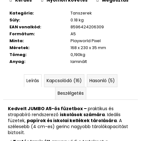
Kategória
:
Tanszerek
Súly
:
0.18 kg
EAN vonalkód
:
8596424206309
Formátum
:
A5
Minta
:
Playworld Pixel
Méretek
:
168 x 230 x 35 mm
Tömeg
:
0,190kg
Anyag
:
laminált
Leírás
Kapcsolódó (16)
Hasonló (5)
Beszélgetés
Kedvelt JUMBO A5-ös füzetbox –
praktikus és
strapabíró rendszerező
iskolások számára
. Ideális
füzetek,
papírok és iskolai kellékek tárolására
. A
szélesebb (4 cm-es) gerinc nagyobb tárolókapacitást
biztosít.