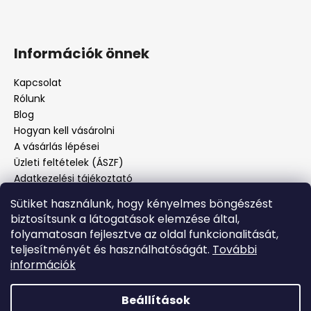
Információk önnek
Kapcsolat
Rólunk
Blog
Hogyan kell vásárolni
A vásárlás lépései
Üzleti feltételek (ÁSZF)
Adatkezelési tájékoztató
Panaszos eljárás
Sütiket használunk, hogy kényelmes böngészést
Panaszjelenté
biztosítsunk a látogatások elemzése által,
folyamatosan fejlesztve az oldal funkcionalitását,
teljesítményét és használhatóságát.
További
Facebook
információk
Beállítások