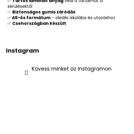
✅
Tartós laminált anyag
védi a tartalmat a
sérülésektől
✅
Biztonságos gumis záródás
✅
A5-ös formátum
– ideális iskolába és utazáshoz
✅
Csehországban készült
Instagram
Kövess minket az Instagramon