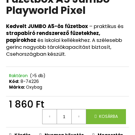
értékelése
Playworld Pixel
5-
ből
A
0,0
j
csillag.
Kedvelt JUMBO A5-ös füzetbox
– praktikus és
á
strapabíró rendszerező füzetekhez,
n
papírokhoz
és iskolai kellékekhez. A szélesebb
l
gerinc nagyobb tárolókapacitást biztosít,
j
Csehországban készült.
u
k
Raktáron
(>5 db)
Kód:
8-74226
ISKOLAI
HÁTIZSÁK
Márka:
Oxybag
OXY
NEXT
1 860 Ft
BUTTERFLY
21
Egységár:
940
KOSÁRBA
Ft
Kérdés
Nyomon követés
Megosztás