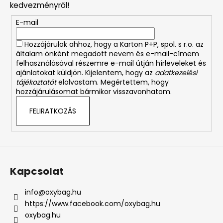
l
kedvezményről!
é
E-mail
c
Hozzájárulok ahhoz, hogy a Karton P+P, spol. s r.o. az
általam önként megadott nevem és e-mail-címem
felhasználásával részemre e-mail útján hírleveleket és
ajánlatokat küldjön. Kijelentem, hogy az
adatkezelési
tájékoztatót
elolvastam. Megértettem, hogy
hozzájárulásomat bármikor visszavonhatom.
FELIRATKOZÁS
Kapcsolat
info
@
oxybag.hu
https://www.facebook.com/oxybag.hu
oxybag.hu