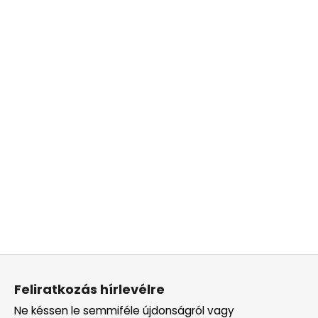
L
á
Feliratkozás hírlevélre
b
Ne késsen le semmiféle újdonságról vagy