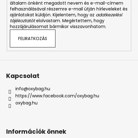
általam önként megadott nevem és e-mail-címem
felhasználásával részemre e-mail útján hírleveleket és
ajánlatokat küldjön. Kijelentem, hogy az
adatkezelési
tájékoztatót
elolvastam. Megértettem, hogy
hozzájárulásomat bármikor visszavonhatom.
FELIRATKOZÁS
Kapcsolat
info
@
oxybag.hu
https://www.facebook.com/oxybag.hu
oxybag.hu
Információk önnek