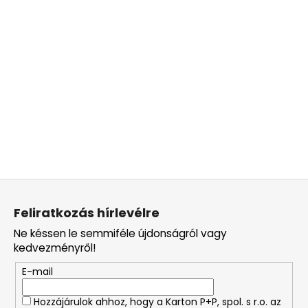
L
á
Feliratkozás hírlevélre
b
Ne késsen le semmiféle újdonságról vagy
l
kedvezményről!
é
E-mail
c
Hozzájárulok ahhoz, hogy a Karton P+P, spol. s r.o. az