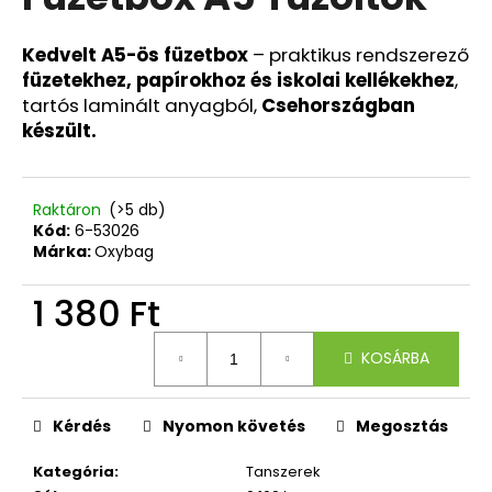
értékelése
5-
ből
Kedvelt A5-ös füzetbox
– praktikus rendszerező
A
0,0
füzetekhez, papírokhoz és iskolai kellékekhez
,
j
csillag.
tartós laminált anyagból,
Csehországban
á
készült.
n
l
j
u
Raktáron
(>5 db)
k
Kód:
6-53026
Márka:
Oxybag
DIÁK
1 380 Ft
HÁTIZSÁK
SEVEN
Egységár:
JET
KOSÁRBA
BLACK
PRO
XXL
Kérdés
Nyomon követés
Megosztás
+
FÜLHALLGATÓ
Kategória
:
Tanszerek
19