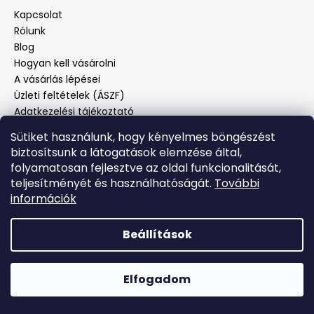
Kapcsolat
Rólunk
Blog
Hogyan kell vásárolni
A vásárlás lépései
Üzleti feltételek (ÁSZF)
Adatkezelési tájékoztató
Panaszos eljárás
Sütiket használunk, hogy kényelmes böngészést
Panaszjelenté
biztosítsunk a látogatások elemzése által,
folyamatosan fejlesztve az oldal funkcionalitását,
teljesítményét és használhatóságát.
További
Facebook
információk
Beállítások
Shoptet készítette
Elfogadom
Copyright 2026
Oxybag
. Minden jog fenntartva.