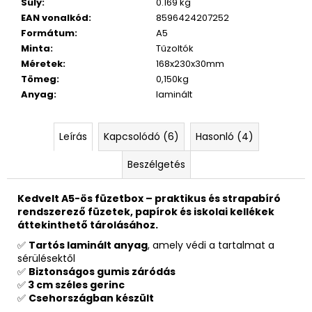
900
Súly
:
0.169 kg
Ft
EAN vonalkód
:
8596424207252
Korábbi:
Formátum
:
A5
31
Minta
:
Tűzoltók
830
Ft
Méretek
:
168x230x30mm
Tömeg
:
0,150kg
Anyag
:
laminált
Leírás
Kapcsolódó (6)
Hasonló (4)
Beszélgetés
Kedvelt A5-ös füzetbox – praktikus és strapabíró
rendszerező füzetek, papírok és iskolai kellékek
áttekinthető tárolásához.
✅
Tartós laminált anyag
, amely védi a tartalmat a
sérülésektől
✅
Biztonságos gumis záródás
✅
3 cm széles gerinc
✅
Csehországban készült