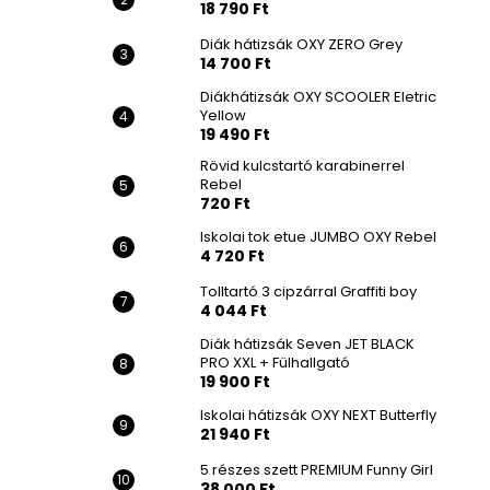
18 790 Ft
Diák hátizsák OXY ZERO Grey
14 700 Ft
Diákhátizsák OXY SCOOLER Eletric
Yellow
19 490 Ft
Rövid kulcstartó karabinerrel
Rebel
720 Ft
Iskolai tok etue JUMBO OXY Rebel
4 720 Ft
Tolltartó 3 cipzárral Graffiti boy
4 044 Ft
Diák hátizsák Seven JET BLACK
PRO XXL + Fülhallgató
19 900 Ft
Iskolai hátizsák OXY NEXT Butterfly
21 940 Ft
5 részes szett PREMIUM Funny Girl
38 000 Ft