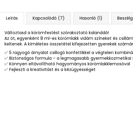
Leírás
Kapcsolódó (7)
Hasonló (1)
Beszélg
Változtasd a körömfestést szórakoztató kalanddá!
Az öt, egyenként 8 ml-es körömlakk vidám színeket és csillám
keltenek. A kíméletes összetétel kifejezetten gyerekek számára
✅ 5 ragyogó árnyalat csillogó konfettikkel a végtelen kombiná
✅ Biztonságos formula – a legmagasabb gyermekkozmetikai s
✅ Könnyen eltávolítható hagyományos körömlakklemosóval
✅ Fejleszti a kreativitást és a kézügyességet