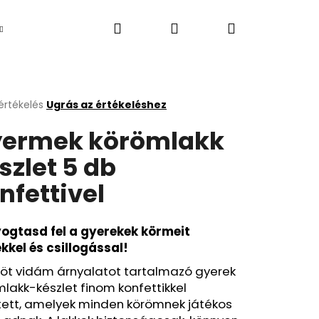
Keresés
Bejelentkezés
Kosár
Újdonság
értékelés
Ugrás az értékeléshez
k
ermek körömlakk
s
lése
szlet 5 db
nfettivel
.
ogtasd fel a gyerekek körmeit
kkel és csillogással!
 öt vidám árnyalatot tartalmazó gyerek
Következő
lakk-készlet finom konfettikkel
ített, amelyek minden körömnek játékos