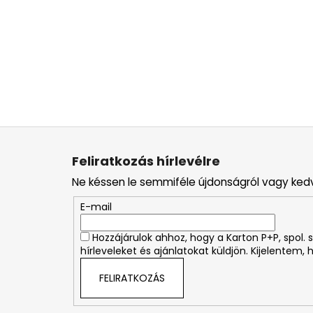
L
á
Feliratkozás hírlevélre
b
Ne késsen le semmiféle újdonságról vagy ked
l
é
E-mail
c
Hozzájárulok ahhoz, hogy a Karton P+P, spol
hírleveleket és ajánlatokat küldjön. Kijelentem,
FELIRATKOZÁS