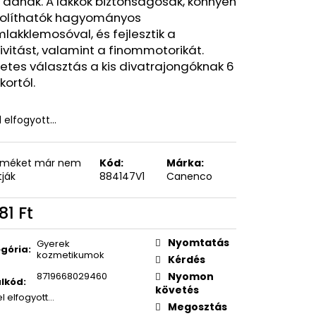
 adnak. A lakkok biztonságosak, könnyen
OXY ZERO GREY
volíthatók hagyományos
lakklemosóval, és fejlesztik a
ivitást, valamint a finommotorikát.
etes választás a kis divatrajongóknak 6
kortól.
l elfogyott…
rméket már nem
Kód:
Márka:
tják
884147V1
Canenco
81 Ft
égár:
Nyomtatás
Gyerek
gória
:
kozmetikumok
Kérdés
8719668029460
Nyomon
lkód
:
követés
el elfogyott…
Megosztás