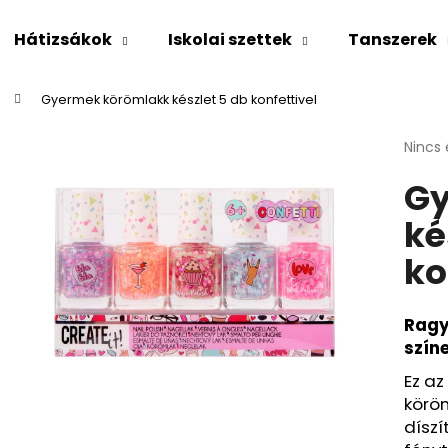
Hátizsákok
Iskolai szettek
Tanszerek
Gyermek körömlakk készlet 5 db konfettivel
Mit keres?
A
Nincs 
termé
Gy
átlago
KERESÉS
értéke
ké
5-
ből
ko
0,0
Ajánljuk
csillag
C
Ragy
h
színe
a
t
G
Ez az
P
T
köröm
ř
e
dísz
k