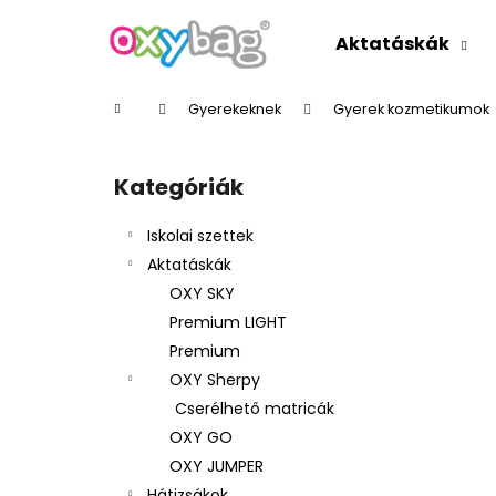
K
Ugrás
a
o
Aktatáskák
fő
Vissza
Vissza
s
tartalomhoz
a boltba
a boltba
á
Kezdőlap
Gyerekeknek
Gyerek kozmetikumok
r
O
l
Kategóriák
Kategóriák
d
átugrása
a
Iskolai szettek
l
Aktatáskák
s
OXY SKY
ó
Premium LIGHT
p
Premium
a
OXY Sherpy
n
Cserélhető matricák
e
OXY GO
l
OXY JUMPER
Hátizsákok