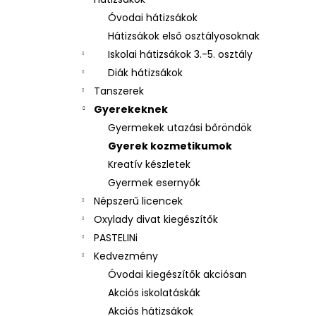
3 RÉSZES SZETT OXY NEXT BUNNY
Óvodai hátizsákok
26 490 Ft
Hátizsákok első osztályosoknak
Iskolai hátizsákok 3.-5. osztály
Diák hátizsákok
Tanszerek
Gyerekeknek
Gyermekek utazási bőröndök
Gyerek kozmetikumok
Kreatív készletek
Gyermek esernyők
Népszerű licencek
Oxylady divat kiegészítők
PASTELINi
Kedvezmény
Óvodai kiegészítők akciósan
Akciós iskolatáskák
Akciós hátizsákok