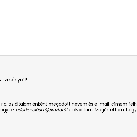
vezményről!
. s r.o. az általam önként megadott nevem és e-mail-címem fel
 hogy az
adatkezelési tájékoztatót
elolvastam. Megértettem, hogy