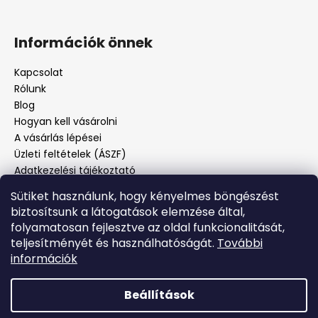
Információk önnek
Kapcsolat
Rólunk
Blog
Hogyan kell vásárolni
A vásárlás lépései
Üzleti feltételek (ÁSZF)
Adatkezelési tájékoztató
Panaszos eljárás
Sütiket használunk, hogy kényelmes böngészést
Panaszjelenté
biztosítsunk a látogatások elemzése által,
folyamatosan fejlesztve az oldal funkcionalitását,
teljesítményét és használhatóságát.
További
Facebook
információk
Beállítások