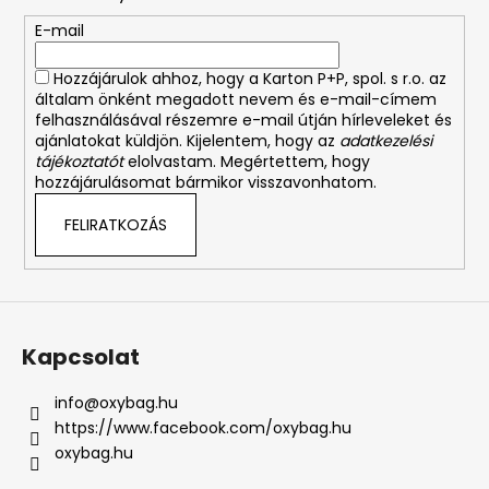
é
E-mail
c
Hozzájárulok ahhoz, hogy a Karton P+P, spol. s r.o. az
általam önként megadott nevem és e-mail-címem
felhasználásával részemre e-mail útján hírleveleket és
ajánlatokat küldjön. Kijelentem, hogy az
adatkezelési
tájékoztatót
elolvastam. Megértettem, hogy
hozzájárulásomat bármikor visszavonhatom.
FELIRATKOZÁS
Kapcsolat
info
@
oxybag.hu
https://www.facebook.com/oxybag.hu
oxybag.hu