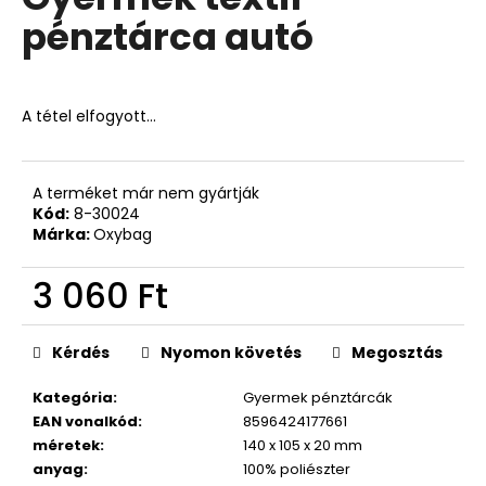
értékelése
pénztárca autó
5-
ből
A
0,0
j
csillag.
á
A tétel elfogyott…
n
l
j
A terméket már nem gyártják
u
Kód:
8-30024
k
Márka:
Oxybag
3 060 Ft
4
RÉSZES
Egységár:
SZETT
PREMIUM
Kérdés
Nyomon követés
Megosztás
MAGIC
18
Kategória
:
Gyermek pénztárcák
790
EAN vonalkód
:
8596424177661
Ft
méretek
:
140 x 105 x 20 mm
anyag
:
100% poliészter