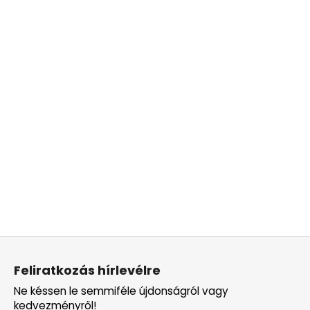
L
á
Feliratkozás hírlevélre
b
Ne késsen le semmiféle újdonságról vagy
l
kedvezményről!