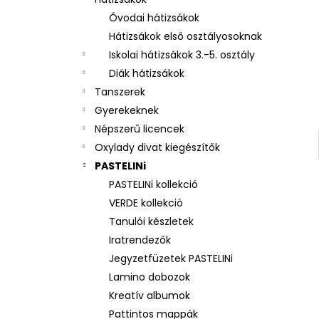
UZSONNÁS DOBOZ REKESSZEL LÓ
ROMANTIC HORSE GIRL
Óvodai hátizsákok
2 250 Ft
Hátizsákok első osztályosoknak
Iskolai hátizsákok 3.-5. osztály
Diák hátizsákok
Tanszerek
Gyerekeknek
Népszerű licencek
Oxylady divat kiegészítők
PASTELINi
PASTELINi kollekció
VERDE kollekció
Tanulói készletek
Iratrendezők
Jegyzetfüzetek PASTELINi
Lamino dobozok
Kreatív albumok
Pattintos mappák