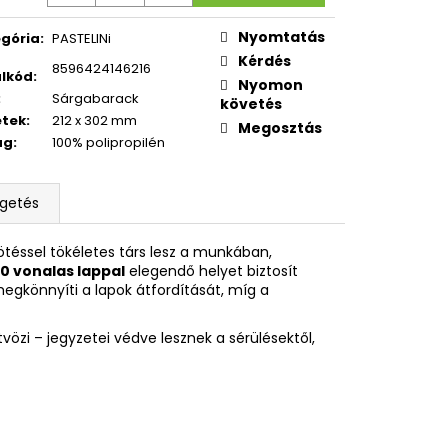
égár:
CI
Nyomtatás
gória
:
PASTELINi
Kérdés
8596424146216
lkód
:
Nyomon
:
Sárgabarack
követés
etek
:
212 x 302 mm
Megosztás
ag
:
100% polipropilén
lgetés
ötéssel tökéletes társ lesz a munkában,
 vonalas lappal
elegendő helyet biztosít
egkönnyíti a lapok átfordítását, míg a
tvözi – jegyzetei védve lesznek a sérülésektől,