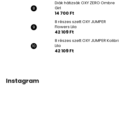
Diák hátizsák OXY ZERO Ombre
Girl
14 700 Ft
8 részes szett OXY JUMPER
Flowers Lila
42 109 Ft
8 részes szett OXY JUMPER Kolibri
Lila
42 109 Ft
Instagram