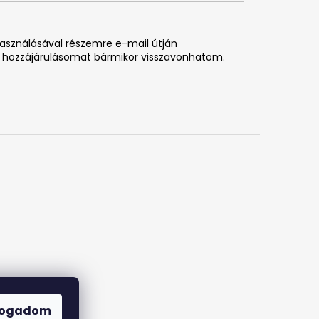
használásával részemre e-mail útján
 hozzájárulásomat bármikor visszavonhatom.
fogadom