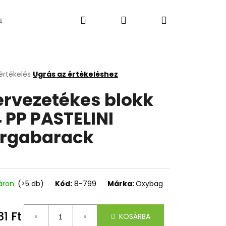
Keresés
Bejelentkezés
Kosár
Újdonság
értékelés
Ugrás az értékeléshez
k
ervezetékes blokk
s
lése
 PP PASTELINI
rgabarack
.
áron
(>5 db)
Kód:
8-799
Márka:
Oxybag
Következő
81 Ft
KOSÁRBA