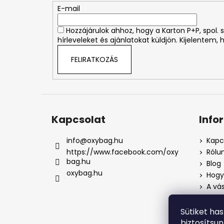
é
E-mail
c
Hozzájárulok ahhoz, hogy a Karton P+P, spol
hírleveleket és ajánlatokat küldjön. Kijelentem,
FELIRATKOZÁS
Kapcsolat
Info
info
@
oxybag.hu
Kapc
https://www.facebook.com/oxy
Rólu
bag.hu
Blog
oxybag.hu
Hogya
A vás
Üzlet
Adat
Sütiket ha
Pana
biztosítsu