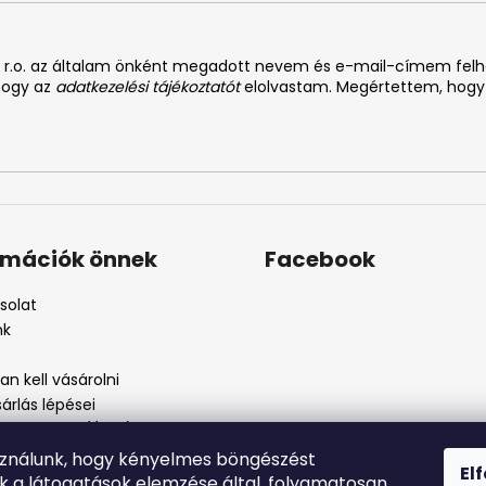
. s r.o. az általam önként megadott nevem és e-mail-címem fel
 hogy az
adatkezelési tájékoztatót
elolvastam. Megértettem, hogy
rmációk önnek
Facebook
solat
nk
n kell vásárolni
árlás lépései
i feltételek (ÁSZF)
kezelési tájékoztató
sználunk, hogy kényelmes böngészést
El
szos eljárás
nk a látogatások elemzése által, folyamatosan