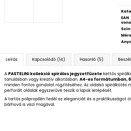
Egys
KULACS OXY CLICK 500 ML LÓ
GYEREKOLLÓ FO
ROMANTICUS HORSE GIRL
528 Ft
Kate
3 832 Ft
EAN
Korábbi:
4 790 Ft
vona
Szín
Mér
Any
Leírás
Kapcsolódó (14)
Hasonló (5)
Beszé
A
PASTELINi kollekció spirálos jegyzetfüzete
kettős spirálk
tanulásban vagy kreatív alkotásban.
A4-es formátumban, 60
minden fontos gondolat rögzítéséhez. Az oldalsó spirálkötés m
perforált oldalak egyszerűvé teszik a lapok letépését.
A tartós polipropilén fedél az eleganciát és a praktikusságot ö
bárhová is viszi magával.