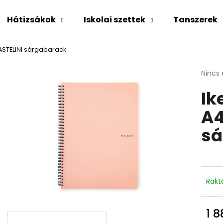
Hátizsákok
Iskolai szettek
Tanszerek
PASTELINI sárgabarack
Mit keres?
A
Nincs 
termé
Ik
átlago
KERESÉS
értéke
A4
5-
ből
sá
0,0
Ajánljuk
csillag
Rakt
1 8