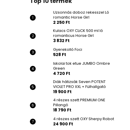
Top 10 termék
Uzsonnás doboz rekesszel Ló
romantic Horse Girl
2 250 Ft
Kulacs OXY CLiCK 500 ml ló
romanticus Horse Girl
3 832 Ft
Gyerekolló Foci
528 Ft
Iskolai tok etue JUMBO Ombre
Green
4 720 Ft
Diák hátizsák Seven POTENT
VIOLET PRO XXL + Fülhallgató
19 900 Ft
4 részes szett PREMIUM ONE
Pillangó
18 790 Ft
4 részes szett OXY Sherpy Robot
24 900 Ft