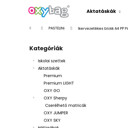
K
Ugrás
a
o
Aktatáskák
fő
Vissza
Vissza
s
tartalomhoz
a boltba
a boltba
á
Kezdőlap
PASTELINi
Ikervezetékes blokk A4 PP 
r
O
l
Kategóriák
Kategóriák
d
átugrása
a
Iskolai szettek
l
Aktatáskák
s
Premium
ó
Premium LIGHT
p
OXY GO
a
OXY Sherpy
n
Cserélhető matricák
e
OXY JUMPER
l
OXY SKY
Hátizsákok