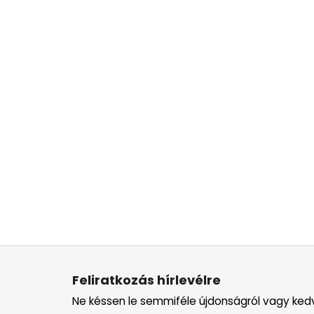
L
á
Feliratkozás hírlevélre
b
Ne késsen le semmiféle újdonságról vagy ked
l