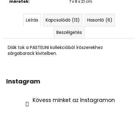
832
méretek
:
7 x 8 x 21 cm
Ft
Korábbi:
4
Leírás
Kapcsolódó (13)
Hasonló (6)
790
Ft
Beszélgetés
Diák tok a PASTELINI kollekcióból írószerekhez
sárgabarack kivitelben.
Instagram
Kövess minket az Instagramon