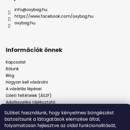
info
@
oxybag.hu
https://www.facebook.com/oxybag.hu
oxybag.hu
Információk önnek
Kapcsolat
Rólunk
Blog
Hogyan kell vásárolni
A vásárlás lépései
Üzleti feltételek (ÁSZF)
Adatkezelési tájékoztató
Panaszos eljárás
Sütiket használunk, hogy kényelmes böngészést
Panaszjelenté
biztosítsunk a látogatások elemzése által,
folyamatosan fejlesztve az oldal funkcionalitását,