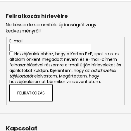
L
á
Feliratkozás hírlevélre
b
Ne késsen le semmiféle újdonságról vagy
l
kedvezményről!
é
E-mail
c
Hozzájárulok ahhoz, hogy a Karton P+P, spol. s r.o. az
általam önként megadott nevem és e-mail-címem
felhasználásával részemre e-mail útján hírleveleket és
ajánlatokat küldjön. Kijelentem, hogy az
adatkezelési
tájékoztatót
elolvastam. Megértettem, hogy
hozzájárulásomat bármikor visszavonhatom.
FELIRATKOZÁS
Kapcsolat