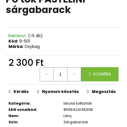
értékelése
sárgabarack
5-
ből
A
0,0
j
csillag.
á
n
Raktáron
(>5 db)
l
Kód:
9-501
Márka:
Oxybag
j
u
2 300 Ft
k
Egységár:
KOSÁRBA
KULACS
OXY
CLICK
500
Kérdés
Nyomon követés
Megosztás
ML
LÓ
Kategória
:
Iskolai tolltartók
ROMANTICUS
EAN vonalkód
:
8596424146308
HORSE
GIRL
Nem
:
Lány
Szín
:
Sárgabarack
3