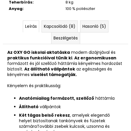
Teherbírás
:
8 kg
Anyag
:
100 % poliészter
Leírás
Kapcsolódó (8)
Hasonló (5)
Beszélgetés
Az OXY GO iskolai aktatáska
modern dizájnjával és
praktikus funkcióival tűnik ki
.
Az ergonomikusan
formázott és jól szellőző háttámla kényelmes hordozást
biztosít.
Az állítható vállpántok
az egészséges és
kényelmes
viselést támogatják.
Kényelem és praktikusság:
Anatómiailag formázott, szellőző
háttámla
Állítható
vállpántok
Két tágas belső rekesz
, amelyek elegendő
helyet biztosítanak tankönyvek és füzetek
számáraTovábbi zsebek kulcsok, uzsonna és