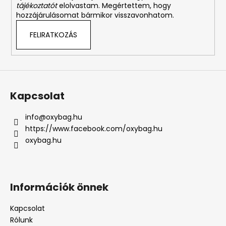
tájékoztatót
elolvastam. Megértettem, hogy
hozzájárulásomat bármikor visszavonhatom.
FELIRATKOZÁS
Kapcsolat
info
@
oxybag.hu
https://www.facebook.com/oxybag.hu
oxybag.hu
Információk önnek
Kapcsolat
Rólunk