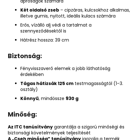
apróságok számára
Két oldalsó zseb
– cipzáras, kulcsokhoz alkalmas,
illetve gumis, nyitott, ideális kulacs számára
Erős, vízálló alj védi a tartalmat a
szennyeződésektől is
Hátrész hossza: 39 cm
Biztonság:
Fényvisszaverő elemek a jobb láthatóság
érdekében
Tágas hátizsák 125 cm
testmagasságtól (1–3.
osztály)
Könnyű
, mindössze
930 g
Minőség:
Az ITC tanúsítvány
garantálja a szigorú minőségi és
biztonsági követelmények teljesítését
A „Cseh minőség” tanúsítvány
igazolja a termék