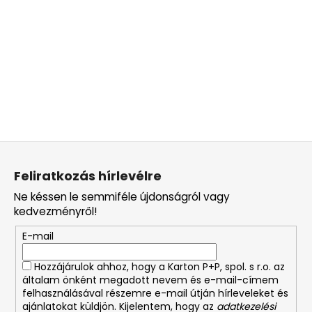
L
á
Feliratkozás hírlevélre
b
Ne késsen le semmiféle újdonságról vagy
l
kedvezményről!
é
E-mail
c
Hozzájárulok ahhoz, hogy a Karton P+P, spol. s r.o. az
általam önként megadott nevem és e-mail-címem
felhasználásával részemre e-mail útján hírleveleket és
ajánlatokat küldjön. Kijelentem, hogy az
adatkezelési