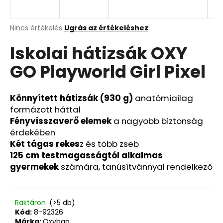
Y
E
A
A
Nincs értékelés
Ugrás az értékeléshez
termék
j
Iskolai hátizsák OXY
átlagos
N
á
értékelése
n
GO Playworld Girl Pixel
5-
E
l
ből
j
0,0
S
u
csillag.
Könnyített hátizsák (930 g)
anatómiailag
k
formázott háttal
Fényvisszaverő elemek
a nagyobb biztonság
érdekében
3
Két tágas rekes
z és több zseb
RÉSZES
SZETT
125 cm testmagasságtól alkalmas
PREMIUM
gyermekek
számára, tanúsítvánnyal rendelkező
LIGHT
RAPTOR
32
392
Raktáron
(>5 db)
Ft
Kód:
8-92326
Korábbi:
Márka:
Oxybag