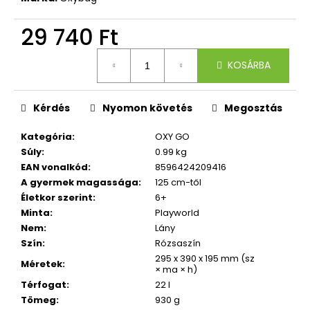
40
490
Ft
29 740 Ft
Egységár:
KOSÁRBA
Kérdés
Nyomon követés
Megosztás
Kategória
:
OXY GO
Súly
:
0.99 kg
EAN vonalkód
:
8596424209416
A gyermek magassága
:
125 cm-től
Életkor szerint
:
6+
Minta
:
Playworld
Nem
:
Lány
Szín
:
Rózsaszín
295 x 390 x 195 mm (sz
Méretek
:
× ma × h)
Térfogat
:
22 l
Tömeg
:
930 g