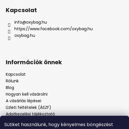
Kapcsolat
info
@
oxybag.hu
https://www.facebook.com/oxybag.hu
oxybag.hu
Információk önnek
Kapcsolat
Rólunk
Blog
Hogyan kell vásárolni
A vásárlás lépései
Üzleti feltételek (ÁSZF)
Adatkezelési tájékoztató
Panaszos eljárás
Sütiket használunk, hogy kényelmes böngészést
Panaszjelenté