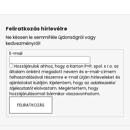
L
á
Feliratkozás hírlevélre
b
Ne késsen le semmiféle újdonságról vagy
l
kedvezményről!
é
E-mail
c
Hozzájárulok ahhoz, hogy a Karton P+P, spol. s r.o. az
általam önként megadott nevem és e-mail-címem
felhasználásával részemre e-mail útján hírleveleket és
ajánlatokat küldjön. Kijelentem, hogy az
adatkezelési
tájékoztatót
elolvastam. Megértettem, hogy
hozzájárulásomat bármikor visszavonhatom.
FELIRATKOZÁS