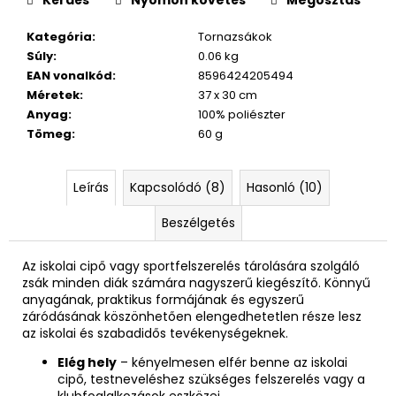
840
Ft
Kategória
:
Tornazsákok
Súly
:
0.06 kg
EAN vonalkód
:
8596424205494
Méretek
:
37 x 30 cm
Anyag
:
100% poliészter
Tömeg
:
60 g
Leírás
Kapcsolódó (8)
Hasonló (10)
Beszélgetés
Az iskolai cipő vagy sportfelszerelés tárolására szolgáló
zsák minden diák számára nagyszerű kiegészítő. Könnyű
anyagának, praktikus formájának és egyszerű
záródásának köszönhetően elengedhetetlen része lesz
az iskolai és szabadidős tevékenységeknek.
Elég hely
– kényelmesen elfér benne az iskolai
cipő, testneveléshez szükséges felszerelés vagy a
klubfoglalkozások eszközei.