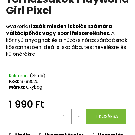
értékelése
Girl Pixel
5-
ből
A
0,0
j
csillag.
Gyakorlati
zsák minden iskolás számára
á
váltócipőhöz vagy sportfelszereléshez
. A
n
könnyű anyagnak és a húzózsinóros záródásnak
l
köszönhetően ideális iskolába, testnevelésre és
j
különórákra.
u
k
Raktáron
(>5 db)
Kód:
8-88526
TOLLTARTÓ
2
Márka:
Oxybag
OLDAL,
ÜRES
1 990 Ft
HÁZIÁLLATOK
3
Egységár:
200
KOSÁRBA
Ft
Korábbi:
4
Kérdés
Nyomon követés
Megosztás