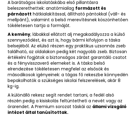
A barátságos iskolatáskába első pillantásra
beleszerethettek: anatómiailag
formázott és
párnázott
hátkialakítással, állítható pántokkal (váll- és
mellpánt), valamint a belső merevítésnek köszönhetően
tökéletesen tartja a formáját.
A kemény
, lábakkal ellátott alj megakadályozza a külső
szennyeződést, és azt is, hogy bármi kifolyjon a táska
belsejéből. Az elülső részen egy praktikus uzsonnás zseb
található, az oldalakon pedig két nagyobb zseb. Biztosan
értékelni fogjátok a biztonságos zárást garantáló csatot
és a fényvisszaverő elemeket is. A táska belső
elrendezése tökéletesen megfelel az elsősök és
másodikosok igényeinek: a tágas fő rekeszbe könnyedén
bepakolhatók a szükséges iskolai felszerelések, akár 8
kg-ig.
A különálló rekesz segít rendet tartani, a fedél alsó
részén pedig a kisiskolás feltüntetheti a nevét vagy az
órarendet. A Premium sorozat táskái az
állami vizsgáló
intézet által tanúsítottak.