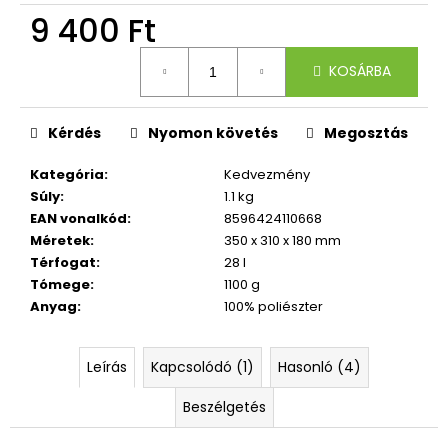
9 400 Ft
Egységár:
KOSÁRBA
Kérdés
Nyomon követés
Megosztás
Kategória
:
Kedvezmény
Súly
:
1.1 kg
EAN vonalkód
:
8596424110668
Méretek
:
350 x 310 x 180 mm
Térfogat
:
28 l
Tómege
:
1100 g
Anyag
:
100% poliészter
Leírás
Kapcsolódó (1)
Hasonló (4)
Beszélgetés