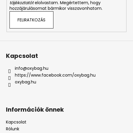
tájékoztatót
elolvastam. Megértettem, hogy
hozzájárulásomat bármikor visszavonhatom.
FELIRATKOZÁS
Kapcsolat
info
@
oxybag.hu
https://www.facebook.com/oxybag.hu
oxybag.hu
Információk önnek
Kapcsolat
Rólunk