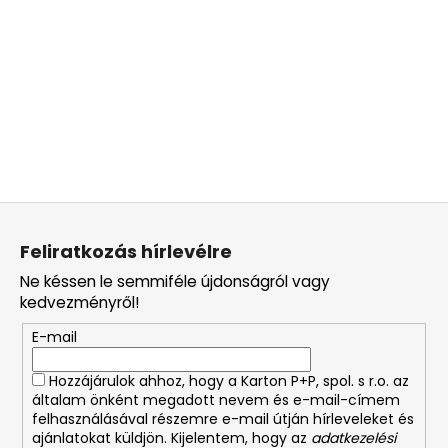
L
á
Feliratkozás hírlevélre
b
Ne késsen le semmiféle újdonságról vagy
l
kedvezményről!
é
E-mail
c
Hozzájárulok ahhoz, hogy a Karton P+P, spol. s r.o. az
általam önként megadott nevem és e-mail-címem
felhasználásával részemre e-mail útján hírleveleket és
ajánlatokat küldjön. Kijelentem, hogy az
adatkezelési