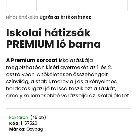
A
A
Nincs értékelés
Ugrás az értékeléshez
termék
j
Iskolai hátizsák
átlagos
á
értékelése
n
PREMIUM ló barna
5-
l
ből
j
0,0
u
csillag.
A Premium sorozat
iskolatáskája
k
megbízhatóan kíséri gyermekét az 1. és 2.
osztályban. A tökéletesen összehangolt
színvilág, a stabil, merev alj és a kényelmes
3
hordozás igazi jó társsá teszik ezt a táskát,
RÉSZES
SZETT
amely kellemesebbé varázsolja az iskolai életet.
OXY
NEXT
BUNNY
26
Raktáron
(>5 db)
490
Kód:
1-57520
Ft
Márka:
Oxybag