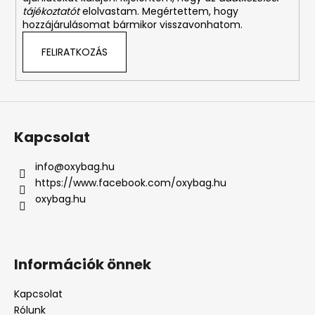
tájékoztatót
elolvastam. Megértettem, hogy
hozzájárulásomat bármikor visszavonhatom.
FELIRATKOZÁS
Kapcsolat
info
@
oxybag.hu
https://www.facebook.com/oxybag.hu
oxybag.hu
Információk önnek
Kapcsolat
Rólunk