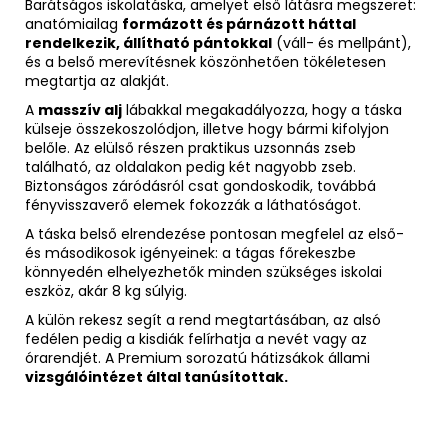
Barátságos iskolatáska, amelyet első látásra megszeret:
anatómiailag
formázott és párnázott háttal
rendelkezik, állítható pántokkal
(váll- és mellpánt),
és a belső merevítésnek köszönhetően tökéletesen
megtartja az alakját.
A
masszív alj
lábakkal megakadályozza, hogy a táska
külseje összekoszolódjon, illetve hogy bármi kifolyjon
belőle. Az elülső részen praktikus uzsonnás zseb
található, az oldalakon pedig két nagyobb zseb.
Biztonságos záródásról csat gondoskodik, továbbá
fényvisszaverő elemek fokozzák a láthatóságot.
A táska belső elrendezése pontosan megfelel az első-
és másodikosok igényeinek: a tágas főrekeszbe
könnyedén elhelyezhetők minden szükséges iskolai
eszköz, akár 8 kg súlyig.
A külön rekesz segít a rend megtartásában, az alsó
fedélen pedig a kisdiák felírhatja a nevét vagy az
órarendjét. A Premium sorozatú hátizsákok állami
vizsgálóintézet által tanúsítottak.