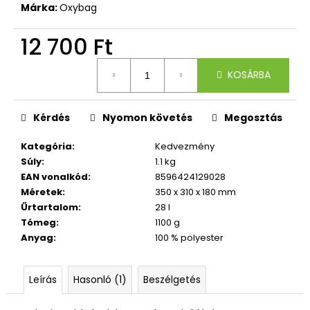
Márka:
Oxybag
12 700 Ft
Egységár:
KOSÁRBA
Kérdés
Nyomon követés
Megosztás
Kategória
:
Kedvezmény
Súly
:
1.1 kg
EAN vonalkód
:
8596424129028
Méretek
:
350 x 310 x 180 mm
Űrtartalom
:
28 l
Tómeg
:
1100 g
Anyag
:
100 % polyester
Leírás
Hasonló (1)
Beszélgetés