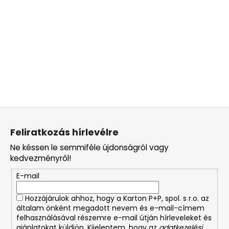
L
á
Feliratkozás hírlevélre
b
Ne késsen le semmiféle újdonságról vagy
l
kedvezményről!
é
E-mail
c
Hozzájárulok ahhoz, hogy a Karton P+P, spol. s r.o. az
általam önként megadott nevem és e-mail-címem
felhasználásával részemre e-mail útján hírleveleket és
ajánlatokat küldjön. Kijelentem, hogy az
adatkezelési