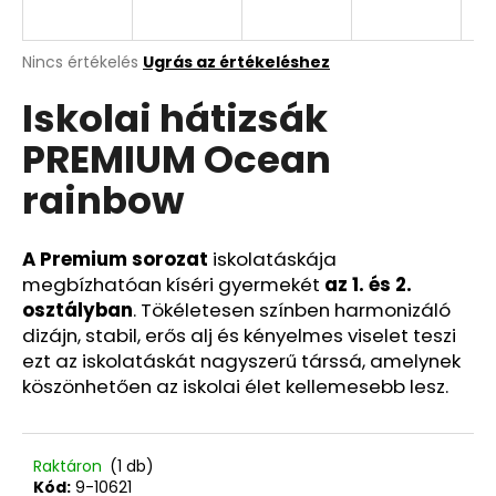
A
A
Nincs értékelés
Ugrás az értékeléshez
termék
j
Iskolai hátizsák
átlagos
á
értékelése
n
PREMIUM Ocean
5-
l
ből
j
rainbow
0,0
u
csillag.
k
A Premium sorozat
iskolatáskája
megbízhatóan kíséri gyermekét
az 1. és 2.
ISKOLAI
osztályban
. Tökéletesen színben harmonizáló
TOK
dizájn, stabil, erős alj és kényelmes viselet teszi
ETUE
JUMBO
ezt az iskolatáskát nagyszerű társsá, amelynek
OMBRE
köszönhetően az iskolai élet kellemesebb lesz.
GREEN
4
720
Ft
Raktáron
(1 db)
Kód:
9-10621