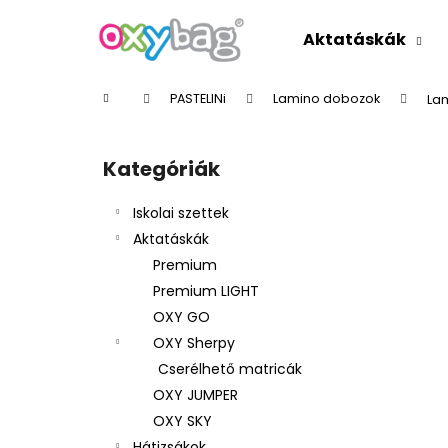
K
Ugrás
a
o
Aktatáskák
fő
Vissza
Vissza
s
tartalomhoz
a boltba
a boltba
á
Kezdőlap
PASTELINi
Lamino dobozok
Lam
r
O
l
Kategóriák
Kategóriák
d
átugrása
a
Iskolai szettek
l
Aktatáskák
s
Premium
ó
Premium LIGHT
p
OXY GO
a
OXY Sherpy
n
Cserélhető matricák
e
OXY JUMPER
l
OXY SKY
Hátizsákok