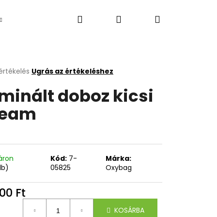
Keresés
Bejelentkezés
Kosár
Ujdonság
értékelés
Ugrás az értékeléshez
k
minált doboz kicsi
s
lése
ream
.
áron
Kód:
7-
Márka:
db)
05825
Oxybag
Következő
00 Ft
égár:
KOSÁRBA