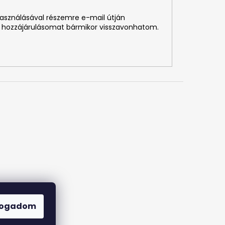
használásával részemre e-mail útján
 hozzájárulásomat bármikor visszavonhatom.
fogadom