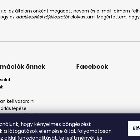
. s r.o. az általam önként megadott nevem és e-mail-címem fel
 hogy az
adatkezelési tájékoztatót
elolvastam. Megértettem, hogy
rmációk önnek
Facebook
solat
nk
n kell vásárolni
árlás lépései
i feltételek (ÁSZF)
kezelési tájékoztató
sználunk, hogy kényelmes böngészést
El
szos eljárás
nk a látogatások elemzése által, folyamatosan
szjelenté
az oldal funkcionalitását, teljesítményét és