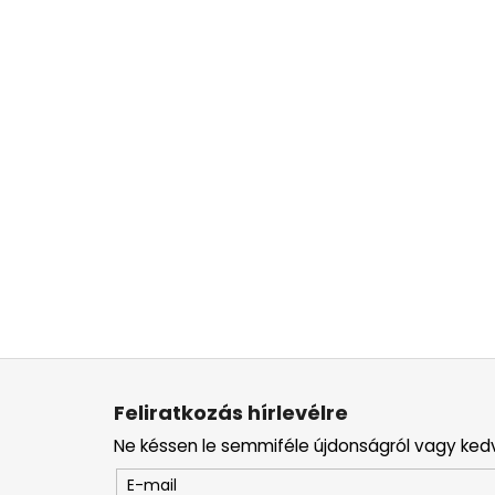
L
á
Feliratkozás hírlevélre
b
Ne késsen le semmiféle újdonságról vagy ked
l
é
E-mail