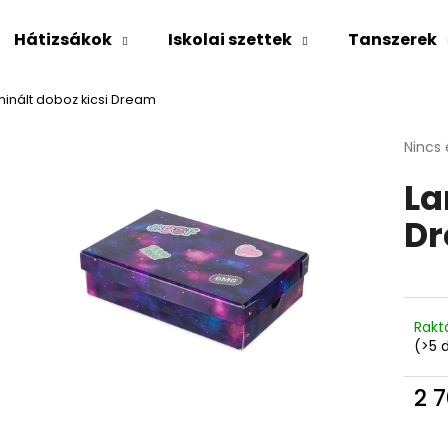
Hátizsákok
Iskolai szettek
Tanszerek
inált doboz kicsi Dream
Mit keres?
A
Nincs 
termé
La
átlago
KERESÉS
értéke
D
5-
ből
0,0
Ajánljuk
csillag
Rakt
(>5 
2 7
Egys