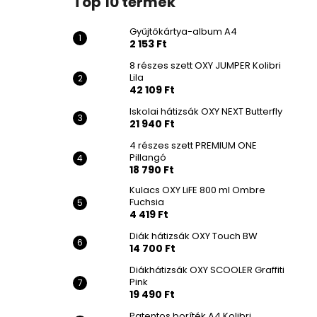
Top 10 termék
Gyűjtőkártya-album A4
2 153 Ft
8 részes szett OXY JUMPER Kolibri
Lila
42 109 Ft
Iskolai hátizsák OXY NEXT Butterfly
21 940 Ft
4 részes szett PREMIUM ONE
Pillangó
18 790 Ft
Kulacs OXY LiFE 800 ml Ombre
Fuchsia
4 419 Ft
Diák hátizsák OXY Touch BW
14 700 Ft
Diákhátizsák OXY SCOOLER Graffiti
Pink
19 490 Ft
Patentos boríték A4 Kolibri