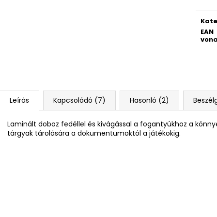
8 RÉSZES SZETT OXY JUMPER KOLIBRI
ISKOLAI HÁTIZSÁ
LILA
21 940 Ft
Kate
42 109 Ft
EAN
vona
Leírás
Kapcsolódó (7)
Hasonló (2)
Beszél
Laminált doboz fedéllel és kivágással a fogantyúkhoz a könny
tárgyak tárolására a dokumentumoktól a játékokig.