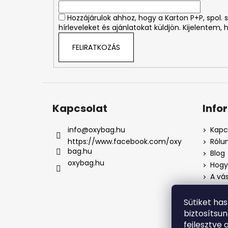
c
Hozzájárulok ahhoz, hogy a Karton P+P, spol
hírleveleket és ajánlatokat küldjön. Kijelentem,
FELIRATKOZÁS
Kapcsolat
Info
info
@
oxybag.hu
Kapc
https://www.facebook.com/oxy
Rólu
bag.hu
Blog
oxybag.hu
Hogya
A vás
Üzlet
Adat
Sütiket ha
Pana
biztosítsu
Pana
fejlesztve 