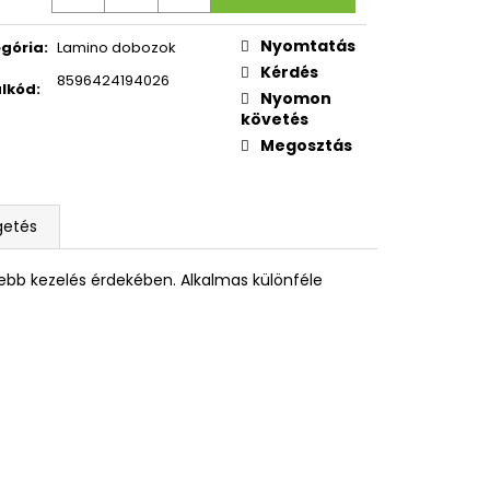
K OXY NEXT BUTTERFLY
Nyomtatás
gória
:
Lamino dobozok
Kérdés
8596424194026
lkód
:
Nyomon
követés
Megosztás
getés
ebb kezelés érdekében. Alkalmas különféle