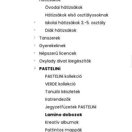
GYŰJTŐKÁRTYA-ALBUM A4
Óvodai hátizsákok
2 153 Ft
Hátizsákok első osztályosoknak
Iskolai hátizsákok 3.-5. osztály
Diák hátizsákok
Tanszerek
Gyerekeknek
Népszerű licencek
Oxylady divat kiegészítők
PASTELINi
PASTELINi kollekció
VERDE kollekció
Tanulói készletek
Iratrendezők
Jegyzetfüzetek PASTELINi
Lamino dobozok
Kreatív albumok
Pattintos mappák