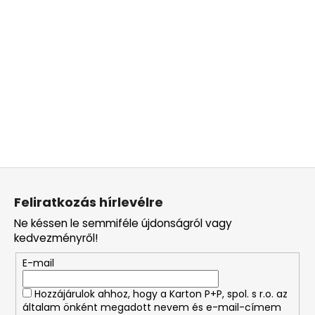
L
á
Feliratkozás hírlevélre
b
Ne késsen le semmiféle újdonságról vagy
l
kedvezményről!
é
E-mail
c
Hozzájárulok ahhoz, hogy a Karton P+P, spol. s r.o. az
általam önként megadott nevem és e-mail-címem