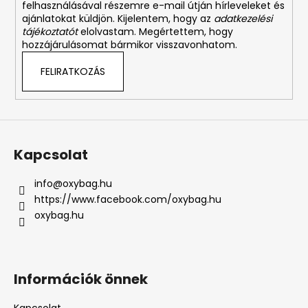
felhasználásával részemre e-mail útján hírleveleket és
ajánlatokat küldjön. Kijelentem, hogy az
adatkezelési
tájékoztatót
elolvastam. Megértettem, hogy
hozzájárulásomat bármikor visszavonhatom.
FELIRATKOZÁS
Kapcsolat
info
@
oxybag.hu
https://www.facebook.com/oxybag.hu
oxybag.hu
Információk önnek
Kapcsolat