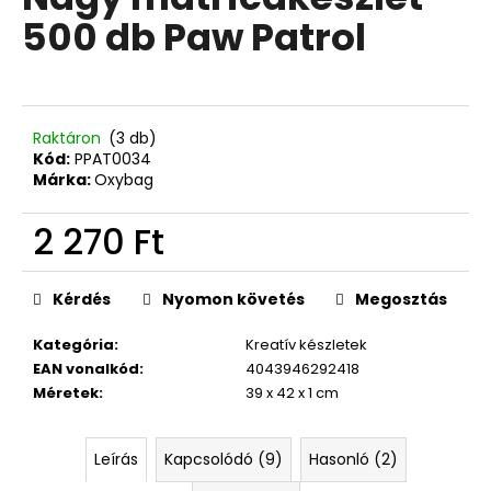
értékelése
500 db Paw Patrol
5-
ből
A
0,0
j
csillag.
á
n
Raktáron
(3 db)
l
Kód:
PPAT0034
Márka:
Oxybag
j
u
2 270 Ft
k
Egységár:
ISKOLAI
Kérdés
Nyomon követés
Megosztás
HÁTIZSÁK
OXY
Kategória
:
Kreatív készletek
NEXT
EAN vonalkód
:
4043946292418
BUTTERFLY
Méretek
:
39 x 42 x 1 cm
21
940
Ft
Leírás
Kapcsolódó (9)
Hasonló (2)