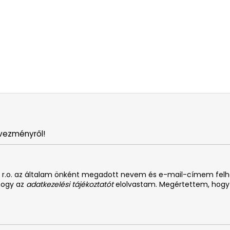
vezményről!
. s r.o. az általam önként megadott nevem és e-mail-címem fel
 hogy az
adatkezelési tájékoztatót
elolvastam. Megértettem, hogy