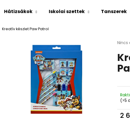
Hátizsákok
Iskolai szettek
Tanszerek
Kreatív készlet Paw Patrol
Mit keres?
A
Nincs 
termé
Kr
átlago
KERESÉS
értéke
Pa
5-
ből
0,0
Ajánljuk
csillag
Rakt
(>5 
2 6
Egys