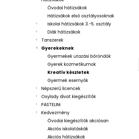
3 RÉSZES SZETT OXY NEXT BUNNY
Óvodai hátizsákok
26 490 Ft
Hátizsákok első osztályosoknak
Iskolai hátizsákok 3.-5. osztály
Diák hátizsákok
Tanszerek
Gyerekeknek
Gyermekek utazási bőröndök
Gyerek kozmetikumok
Kreatív készletek
Gyermek esernyők
Népszerű licencek
Oxylady divat kiegészítők
PASTELINi
Kedvezmény
Óvodai kiegészítők akciósan
Akciós iskolatáskák
Akciós hátizsákok