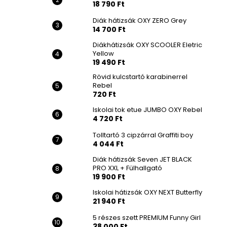
18 790 Ft
Diák hátizsák OXY ZERO Grey
14 700 Ft
Diákhátizsák OXY SCOOLER Eletric
Yellow
19 490 Ft
Rövid kulcstartó karabinerrel
Rebel
720 Ft
Iskolai tok etue JUMBO OXY Rebel
4 720 Ft
Tolltartó 3 cipzárral Graffiti boy
4 044 Ft
Diák hátizsák Seven JET BLACK
PRO XXL + Fülhallgató
19 900 Ft
Iskolai hátizsák OXY NEXT Butterfly
21 940 Ft
5 részes szett PREMIUM Funny Girl
38 000 Ft