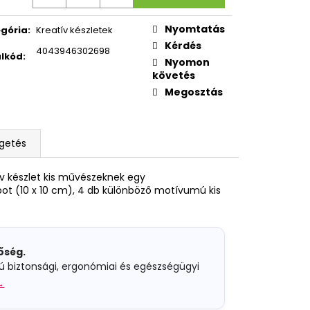
OXY ZERO GREY
Nyomtatás
gória
:
Kreatív készletek
Kérdés
4043946302698
lkód
:
Nyomon
követés
Megosztás
lgetés
v készlet kis művészeknek egy
apot (10 x 10 cm), 4 db különböző motívumú kis
nőség.
rú biztonsági, ergonómiai és egészségügyi
→