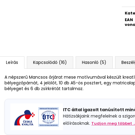
4 RÉSZES SZETT PREMIUM MAGIC
DIÁK HÁTIZSÁK 
18 790 Ft
14 700 Ft
Kate
EAN
vona
Leírás
Kapcsolódó (16)
Hasonló (5)
Beszé
A népszerű Mancsos őrjárat mese motívumával készült kreatí
bélyegzőpárnát, 4 jelölőt, 10 db A5-ös posztert, egy matrical
bélyeget és 6 db zsírkrétát tartalmaz.
ITC által igazolt tanúsított mi
Hátizsákjaink megfelelnek a szigo
előírásoknak.
Tudjon meg többet 