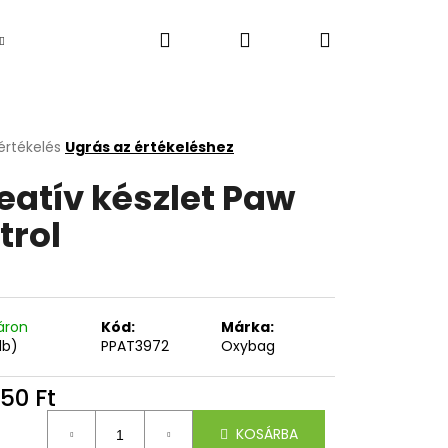
Keresés
Bejelentkezés
Kosár
Újdonság
értékelés
Ugrás az értékeléshez
k
eatív készlet Paw
s
lése
trol
.
áron
Kód:
Márka:
db)
PPAT3972
Oxybag
Következő
50 Ft
égár:
KOSÁRBA