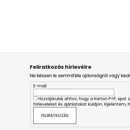
L
á
Feliratkozás hírlevélre
b
Ne késsen le semmiféle újdonságról vagy ked
l
é
E-mail
c
Hozzájárulok ahhoz, hogy a Karton P+P, spol
hírleveleket és ajánlatokat küldjön. Kijelentem,
FELIRATKOZÁS