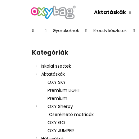
K
Ugrás
a
o
Aktatáskák
fő
Vissza
Vissza
s
tartalomhoz
a boltba
a boltba
á
Kezdőlap
Gyerekeknek
Kreatív készletek
r
O
l
Kategóriák
Kategóriák
d
átugrása
a
Iskolai szettek
l
Aktatáskák
s
OXY SKY
ó
Premium LIGHT
p
Premium
a
OXY Sherpy
n
Cserélhető matricák
e
OXY GO
l
OXY JUMPER
Hátizsákok