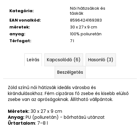
Női hátizsákok és
Kategória
:
táskák
EAN vonalkód
:
8596424169383
méretek
:
30 x 27 x 9 cm
anyag
:
100% poliuretán
Térfogat
:
7 l
Leírás
Kapcsolódó (6)
Hasonló (3)
Beszélgetés
Zöld színű női hátizsák ideális városba és
kirándulásokhoz. Fém cipzáras fő zsebe és kisebb elülső
zsebe van az apróságoknak. Állítható vállpántok.
Méretek:
30 x 27 x 9 cm
Anyag:
PU (poliuretán) - bőrhatású utánzat
Űrtartalom
: 7–8 l