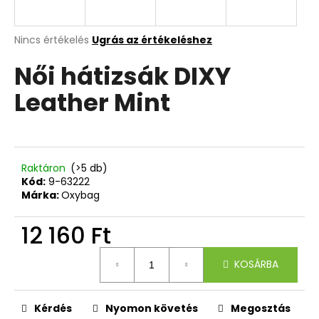
A
A
Nincs értékelés
Ugrás az értékeléshez
termék
j
Női hátizsák DIXY
átlagos
á
értékelése
n
Leather Mint
5-
l
ből
j
0,0
u
csillag.
k
Raktáron
(>5 db)
Kód:
9-63222
8
Márka:
Oxybag
RÉSZES
SZETT
12 160 Ft
OXY
JUMPER
Egységár:
FLOWERS
KOSÁRBA
LILA
42
109
Kérdés
Nyomon követés
Megosztás
Ft