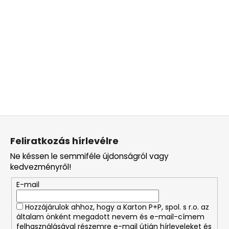
L
á
Feliratkozás hírlevélre
b
Ne késsen le semmiféle újdonságról vagy
l
kedvezményről!
é
E-mail
c
Hozzájárulok ahhoz, hogy a Karton P+P, spol. s r.o. az
általam önként megadott nevem és e-mail-címem
felhasználásával részemre e-mail útján hírleveleket és