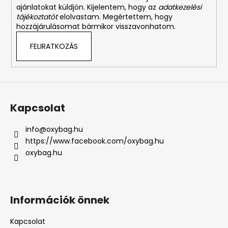
ajánlatokat küldjön. Kijelentem, hogy az
adatkezelési
tájékoztatót
elolvastam. Megértettem, hogy
hozzájárulásomat bármikor visszavonhatom.
FELIRATKOZÁS
Kapcsolat
info
@
oxybag.hu
https://www.facebook.com/oxybag.hu
oxybag.hu
Információk önnek
Kapcsolat