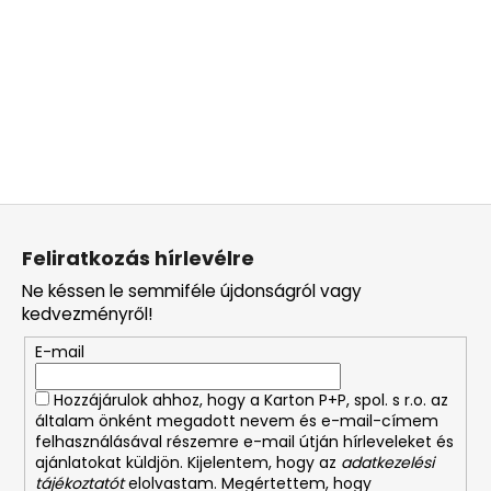
L
á
Feliratkozás hírlevélre
b
Ne késsen le semmiféle újdonságról vagy
l
kedvezményről!
é
E-mail
c
Hozzájárulok ahhoz, hogy a Karton P+P, spol. s r.o. az
általam önként megadott nevem és e-mail-címem
felhasználásával részemre e-mail útján hírleveleket és
ajánlatokat küldjön. Kijelentem, hogy az
adatkezelési
tájékoztatót
elolvastam. Megértettem, hogy