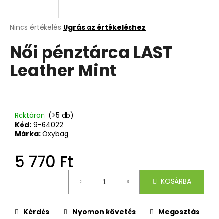
A
A
Nincs értékelés
Ugrás az értékeléshez
termék
j
Női pénztárca LAST
átlagos
á
értékelése
n
Leather Mint
5-
l
ből
j
0,0
u
csillag.
k
Raktáron
(>5 db)
Kód:
9-64022
3
Márka:
Oxybag
RÉSZES
SZETT
5 770 Ft
OXY
NEXT
Egységár:
BUNNY
KOSÁRBA
26
490
Ft
Kérdés
Nyomon követés
Megosztás