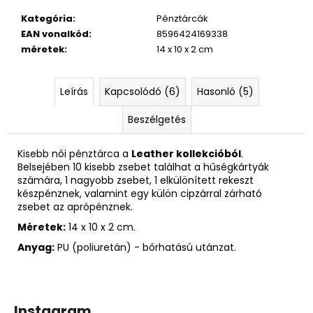
Kategória
:
Pénztárcák
EAN vonalkód
:
8596424169338
méretek
:
14 x 10 x 2 cm
Leírás
Kapcsolódó (6)
Hasonló (5)
Beszélgetés
Kisebb női pénztárca a
Leather kollekcióból
.
Belsejében 10 kisebb zsebet találhat a hűségkártyák
számára, 1 nagyobb zsebet, 1 elkülönített rekeszt
készpénznek, valamint egy külön cipzárral zárható
zsebet az aprópénznek.
Méretek:
14 x 10 x 2 cm.
Anyag:
PU (poliuretán) - bőrhatású utánzat.
Instagram