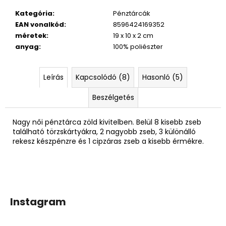
Kategória
:
Pénztárcák
EAN vonalkód
:
8596424169352
méretek
:
19 x 10 x 2 cm
anyag
:
100% poliészter
Leírás
Kapcsolódó (8)
Hasonló (5)
Beszélgetés
Nagy női pénztárca zöld kivitelben. Belül 8 kisebb zseb
található törzskártyákra, 2 nagyobb zseb, 3 különálló
rekesz készpénzre és 1 cipzáras zseb a kisebb érmékre.
Instagram