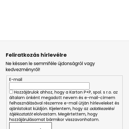
L
á
Feliratkozás hírlevélre
b
Ne késsen le semmiféle újdonságról vagy
l
kedvezményről!
é
E-mail
c
Hozzájárulok ahhoz, hogy a Karton P+P, spol. s r.o. az
általam önként megadott nevem és e-mail-címem
felhasználásával részemre e-mail útján hírleveleket és
ajánlatokat küldjön. Kijelentem, hogy az
adatkezelési
tájékoztatót
elolvastam. Megértettem, hogy
hozzájárulásomat bármikor visszavonhatom.