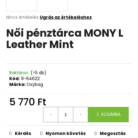
A
A
Nincs értékelés
Ugrás az értékeléshez
termék
j
Női pénztárca MONY L
átlagos
á
értékelése
n
Leather Mint
5-
l
ből
j
0,0
u
csillag.
k
Raktáron
(>5 db)
Kód:
9-64622
8
Márka:
Oxybag
RÉSZES
SZETT
5 770 Ft
PREMIUM
LILA
Egységár:
PILLANGÓ
KOSÁRBA
42
378
Ft
Kérdés
Nyomon követés
Megosztás