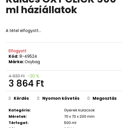
értékelése
ml háziállatok
5-
ből
A
0,0
j
csillag.
á
A tétel elfogyott…
n
l
j
Elfogyott
u
Kód:
8-49524
k
Márka:
Oxybag
4 830 Ft
–20 %
3
3 864 Ft
RÉSZES
SZETT
Egységár:
PREMIUM
LIGHT
Kérdés
Nyomon követés
Megosztás
RAPTOR
32
Kategória
:
Gyerek kulacsok
392
Méretek
:
70 x 70 x 200 mm
Ft
Térfogat
:
500 ml
Korábbi: