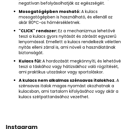
negatívan befolyásolhatják az egészségét.
Mosogatógépben mosható:
A kulacs
mosogatógépben is használható, és ellenáll az
akár 80°C-os hőmérsékletnek.
"CLICK" rendszer:
Ez a mechanizmus lehetővé
teszi a kulacs gyors nyitását és zárását egyszerű
lenyomással. Emellett a kulacs rendelkezik véletlen
nyitás elleni zárral is, ami növeli a használatának
biztonságát.
Kulacs fül:
A hordozását megkönnyíti, és lehetővé
teszi a táskához vagy hátizsákhoz való rögzítését,
ami praktikus utazáskor vagy sportoláskor.
A kulacs nem alkalmas szénsavas italokhoz.
A
szénsavas italok magas nyomást okozhatnak a
kulacsban, ami tartalom kifolyásához vagy akár a
kulacs szétpattanásához vezethet.
Instagram