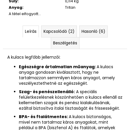
40
Súly
:
0,114 kg
490
Anyag
:
Tritan
Ft
A tétel elfogyott…
Leírás
Kapcsolódó (2)
Hasonló (6)
Beszélgetés
A kulacs legfőbb jellemzői:
Egészségre ártalmatlan műanyag:
A kulacs
anyaga gondosan kiválasztott, hogy ne
tartalmazzon semmilyen káros anyagot, amely
veszélyeztethetné az egészségét.
Szag- és penészellenálló:
A speciális
felületkezelésnek köszönhetően a kulacs ellenáll az
kellemetlen szagok és penész kialakulásának,
ezáltal biztosítva italai tisztaságát és frissességét.
BPA- és ftalátmentes:
A kulacs biztonságos,
mivel nem tartalmaz káros anyagokat, mint
például a BPA (biszfenol A) és ftalátok, amelyek