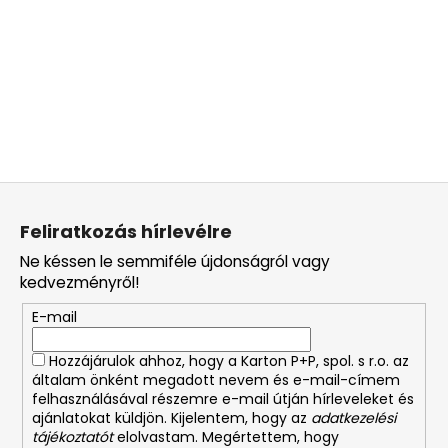
L
á
Feliratkozás hírlevélre
b
Ne késsen le semmiféle újdonságról vagy
l
kedvezményről!
é
E-mail
c
Hozzájárulok ahhoz, hogy a Karton P+P, spol. s r.o. az
általam önként megadott nevem és e-mail-címem
felhasználásával részemre e-mail útján hírleveleket és
ajánlatokat küldjön. Kijelentem, hogy az
adatkezelési
tájékoztatót
elolvastam. Megértettem, hogy