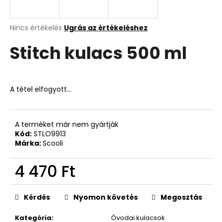
A
A
Nincs értékelés
Ugrás az értékeléshez
termék
j
Stitch kulacs 500 ml
átlagos
á
értékelése
n
5-
l
ből
j
0,0
A tétel elfogyott…
u
csillag.
k
A terméket már nem gyártják
Kód:
STLO9913
DIÁK
HÁTIZSÁK
Márka:
Scooli
OXY
ZERO
4 470 Ft
OMBRE
GIRL
Egységár:
14
Kérdés
Nyomon követés
Megosztás
700
Ft
Kategória
:
Óvodai kulacsok