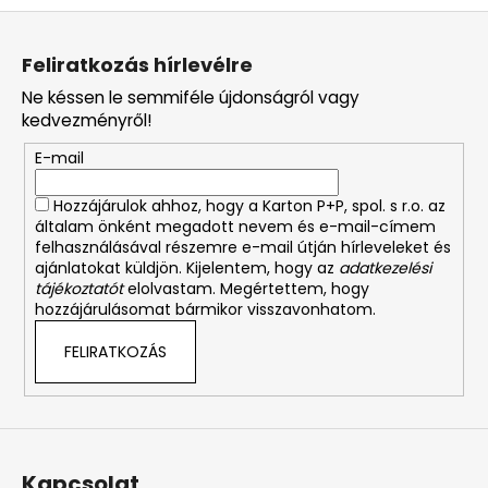
L
á
Feliratkozás hírlevélre
b
Ne késsen le semmiféle újdonságról vagy
l
kedvezményről!
é
E-mail
c
Hozzájárulok ahhoz, hogy a Karton P+P, spol. s r.o. az
általam önként megadott nevem és e-mail-címem
felhasználásával részemre e-mail útján hírleveleket és
ajánlatokat küldjön. Kijelentem, hogy az
adatkezelési
tájékoztatót
elolvastam. Megértettem, hogy
hozzájárulásomat bármikor visszavonhatom.
FELIRATKOZÁS
Kapcsolat