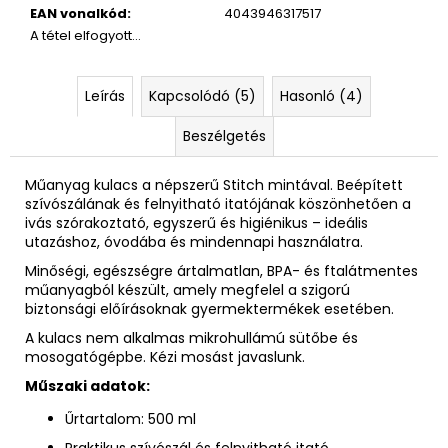
EAN vonalkód
:
4043946317517
A tétel elfogyott…
Leírás
Kapcsolódó (5)
Hasonló (4)
Beszélgetés
Műanyag kulacs a népszerű Stitch mintával. Beépített
szívószálának és felnyitható itatójának köszönhetően a
ivás szórakoztató, egyszerű és higiénikus – ideális
utazáshoz, óvodába és mindennapi használatra.
Minőségi, egészségre ártalmatlan, BPA- és ftalátmentes
műanyagból készült, amely megfelel a szigorú
biztonsági előírásoknak gyermektermékek esetében.
A kulacs nem alkalmas mikrohullámú sütőbe és
mosogatógépbe. Kézi mosást javaslunk.
Műszaki adatok:
Űrtartalom: 500 ml
Praktikus szívószál és felnyitható itató