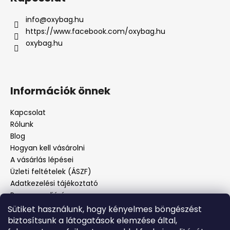
info
@
oxybag.hu
https://www.facebook.com/oxybag.hu
oxybag.hu
Információk önnek
Kapcsolat
Rólunk
Blog
Hogyan kell vásárolni
A vásárlás lépései
Üzleti feltételek (ÁSZF)
Adatkezelési tájékoztató
Panaszos eljárás
Panaszjelenté
Sütiket használunk, hogy kényelmes böngészést
biztosítsunk a látogatások elemzése által,