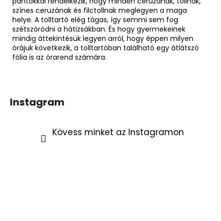
pántokkal rendelkezik, hogy minden ceruzának, tollnak,
színes ceruzának és filctollnak meglegyen a maga
helye. A tolltartó elég tágas, így semmi sem fog
szétszóródni a hátizsákban. És hogy gyermekeinek
mindig áttekintésük legyen arról, hogy éppen milyen
órájuk következik, a tolltartóban található egy átlátszó
fólia is az órarend számára.
Instagram
Kövess minket az Instagramon