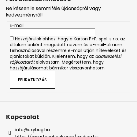
b
Ne késsen le semmiféle újdonságról vagy
l
kedvezményről!
é
E-mail
c
Hozzájárulok ahhoz, hogy a Karton P+P, spol. s r.o. az
általam önként megadott nevem és e-mail-címem
felhasználásával részemre e-mail útján hírleveleket és
ajánlatokat küldjön. Kijelentem, hogy az
adatkezelési
tájékoztatót
elolvastam. Megértettem, hogy
hozzájárulásomat bármikor visszavonhatom.
FELIRATKOZÁS
Kapcsolat
info
@
oxybag.hu
https://www.facebook.com/oxybag.hu