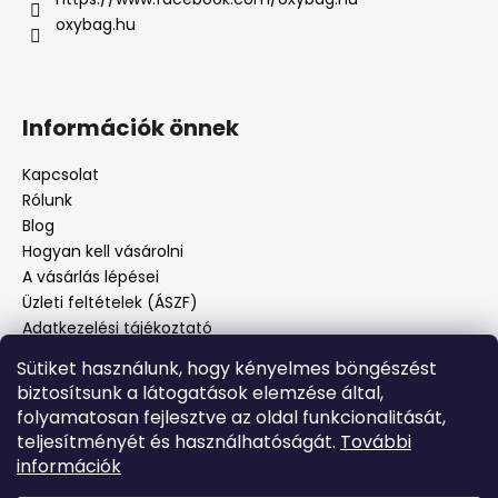
oxybag.hu
Információk önnek
Kapcsolat
Rólunk
Blog
Hogyan kell vásárolni
A vásárlás lépései
Üzleti feltételek (ÁSZF)
Adatkezelési tájékoztató
Panaszos eljárás
Sütiket használunk, hogy kényelmes böngészést
Panaszjelenté
biztosítsunk a látogatások elemzése által,
folyamatosan fejlesztve az oldal funkcionalitását,
teljesítményét és használhatóságát.
További
Facebook
információk