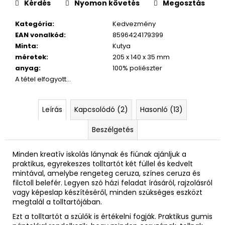
Kérdés
Nyomon követés
Megosztás
Kategória
:
Kedvezmény
EAN vonalkód
:
8596424179399
Minta
:
Kutya
méretek
:
205 x 140 x 35 mm
anyag
:
100% poliészter
A tétel elfogyott…
Leírás
Kapcsolódó (2)
Hasonló (13)
Beszélgetés
Minden kreatív iskolás lánynak és fiúnak ajánljuk a
praktikus, egyrekeszes tolltartót két füllel és kedvelt
mintával, amelybe rengeteg ceruza, színes ceruza és
filctoll belefér. Legyen szó házi feladat írásáról, rajzolásról
vagy képeslap készítéséről, minden szükséges eszközt
megtalál a tolltartójában.
Ezt a tolltartót a szülők is értékelni fogják. Praktikus gumis