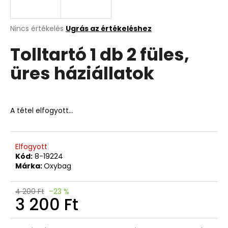
A
A
Nincs értékelés
Ugrás az értékeléshez
termék
j
Tolltartó 1 db 2 füles,
átlagos
á
értékelése
n
üres háziállatok
5-
l
ből
j
0,0
u
csillag.
k
A tétel elfogyott…
GYEREKOLLÓ
FOCI
Elfogyott
Kód:
8-19224
528
Márka:
Oxybag
Ft
4 200 Ft
–23 %
3 200 Ft
Egységár: