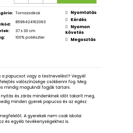
ÁK OXY NEXT GREEN
Nyomtatás
gória
:
Tornazsákok
Kérdés
8596424162063
lkód
:
Nyomon
etek
:
37 x 30 cm
követés
ag
:
100% poliészter
Megosztás
ra a papucsot vagy a testnevelést? Vegyél
felejtés valószínűsége csökkenni fog. Meg
és mindig maguknál fogják tartani.
 nyitás és zárás mindenkinek időt takarít meg,
pedig minden gyerek papucsa és az egész
egfelelőt. A gyerekek nem csak iskolai
oz és egyéb tevékenységekhez is.