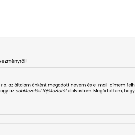
vezményről!
. s r.o. az általam önként megadott nevem és e-mail-címem fel
 hogy az
adatkezelési tájékoztatót
elolvastam. Megértettem, hogy