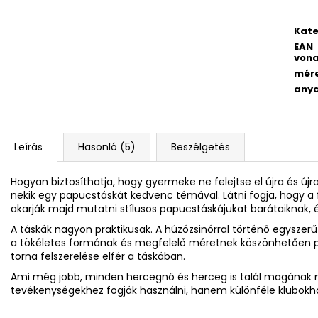
PATENTOS BORÍTÉK A4 SMILEY WORLD
ISKOLAI HÁTIZS
CUBE
528 Ft
Kate
21 890 Ft
EAN
vona
mér
any
Leírás
Hasonló (5)
Beszélgetés
Hogyan biztosíthatja, hogy gyermeke ne felejtse el újra és új
nekik egy papucstáskát kedvenc témával. Látni fogja, hogy a 
akarják majd mutatni stílusos papucstáskájukat barátaiknak, 
A táskák nagyon praktikusak. A húzózsinórral történő egyszerű
a tökéletes formának és megfelelő méretnek köszönhetően 
torna felszerelése elfér a táskában.
Ami még jobb, minden hercegnő és herceg is talál magának m
tevékenységekhez fogják használni, hanem különféle klubokh