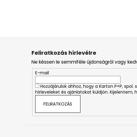
L
á
Feliratkozás hírlevélre
b
Ne késsen le semmiféle újdonságról vagy ked
l
é
E-mail
c
Hozzájárulok ahhoz, hogy a Karton P+P, spol
hírleveleket és ajánlatokat küldjön. Kijelentem,
FELIRATKOZÁS