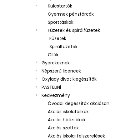
Kulcstartók
Gyermek pénztárcák
Sporttáskák
Füzetek és spirálfüzetek
Füzetek
Spirálfüzetek
Ollók
Gyerekeknek
Népszerű licencek
Oxylady divat kiegészítők
PASTELINi
Kedvezmény
Óvodai kiegészítők akciósan
Akciós iskolatáskák
Akciós hátizsákok
Akciós szettek
Akciós iskolai felszerelések