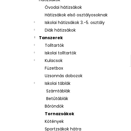
ISKOLAI HÁTIZSÁK PREMIUM PILLANGÓ
Óvodai hátizsákok
12 700 Ft
Hátizsákok első osztályosoknak
Iskolai hátizsákok 3.-5. osztály
Diák hátizsákok
Tanszerek
Tolltartók
Iskolai tolltartók
Kulacsok
Füzetbox
Uzsonnás dobozok
Iskolai táblák
Számtáblák
Betűtáblák
Bőröndök
Tornazsákok
Kötények
Sportzsákok hátra