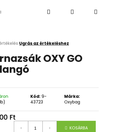
Keresés
Bejelentkezés
Kosár
Újdonság
értékelés
Ugrás az értékeléshez
k
rnazsák OXY GO
s
lése
llangó
.
áron
Kód:
9-
Márka:
db)
43723
Oxybag
Következő
00 Ft
égár:
KOSÁRBA