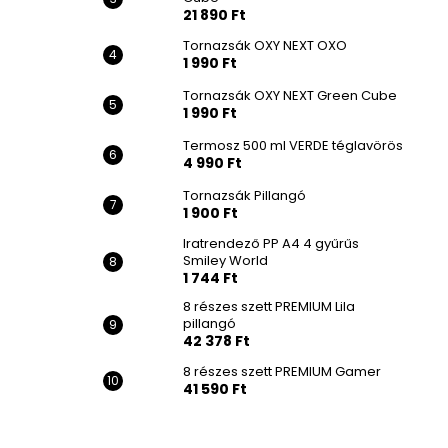
21 890 Ft
Tornazsák OXY NEXT OXO
1 990 Ft
Tornazsák OXY NEXT Green Cube
1 990 Ft
Termosz 500 ml VERDE téglavörös
4 990 Ft
Tornazsák Pillangó
1 900 Ft
Iratrendező PP A4 4 gyűrűs
Smiley World
1 744 Ft
8 részes szett PREMIUM Lila
pillangó
42 378 Ft
8 részes szett PREMIUM Gamer
41 590 Ft