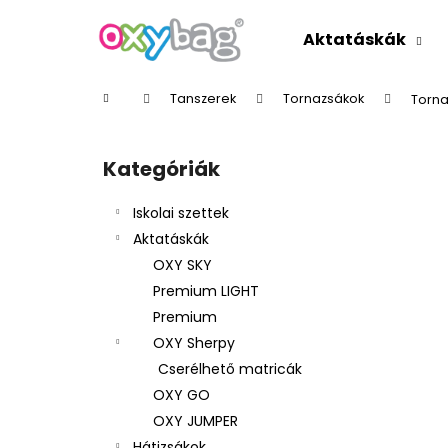
K
Ugrás
a
o
Aktatáskák
fő
Vissza
Vissza
s
tartalomhoz
a boltba
a boltba
á
Kezdőlap
Tanszerek
Tornazsákok
Torna
r
O
l
Kategóriák
Kategóriák
d
átugrása
a
Iskolai szettek
l
Aktatáskák
s
OXY SKY
ó
Premium LIGHT
p
Premium
a
OXY Sherpy
n
Cserélhető matricák
e
OXY GO
l
OXY JUMPER
Hátizsákok