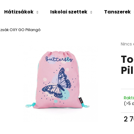
Hátizsákok
Iskolai szettek
Tanszerek
zsák OXY GO Pillangó
Mit keres?
A
Nincs 
termé
To
átlago
KERESÉS
értéke
Pi
5-
ből
0,0
Ajánljuk
csillag
Rakt
(>5 
2 7
Egys