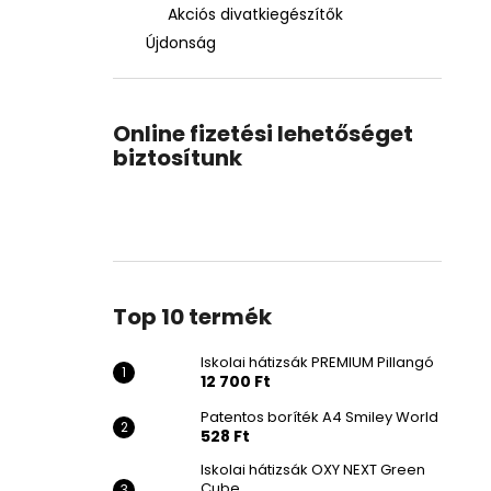
Akciós divatkiegészítők
Újdonság
Online fizetési lehetőséget
biztosítunk
Top 10 termék
Iskolai hátizsák PREMIUM Pillangó
12 700 Ft
Patentos boríték A4 Smiley World
528 Ft
Iskolai hátizsák OXY NEXT Green
Cube