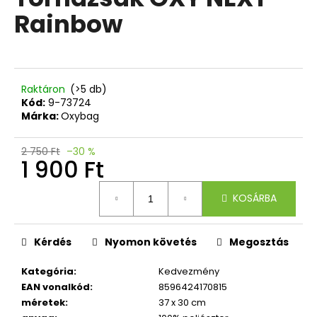
értékelése
Rainbow
5-
ből
A
0,0
j
csillag.
á
n
Raktáron
(>5 db)
l
Kód:
9-73724
Márka:
Oxybag
j
u
k
2 750 Ft
–30 %
1 900 Ft
Egységár:
DIÁK
KOSÁRBA
HÁTIZSÁK
SEVEN
JET
BLACK
Kérdés
Nyomon követés
Megosztás
PRO
XXL
Kategória
:
Kedvezmény
+
EAN vonalkód
:
8596424170815
FÜLHALLGATÓ
méretek
:
37 x 30 cm
19