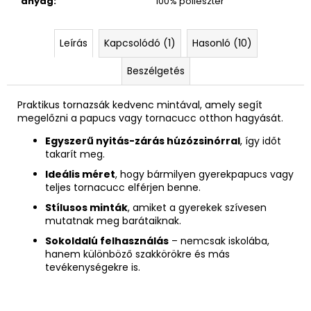
anyag
:
100% poliészter
900
Ft
Korábbi:
31
Leírás
Kapcsolódó (1)
Hasonló (10)
830
Ft
Beszélgetés
Praktikus tornazsák kedvenc mintával, amely segít
megelőzni a papucs vagy tornacucc otthon hagyását.
Egyszerű nyitás-zárás húzózsinórral
, így időt
takarít meg.
Ideális méret
, hogy bármilyen gyerekpapucs vagy
teljes tornacucc elférjen benne.
Stílusos minták
, amiket a gyerekek szívesen
mutatnak meg barátaiknak.
Sokoldalú felhasználás
– nemcsak iskolába,
hanem különböző szakkörökre és más
tevékenységekre is.