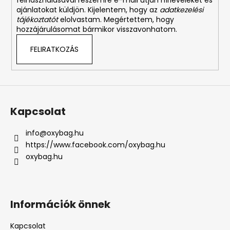
felhasználásával részemre e-mail útján hírleveleket és
ajánlatokat küldjön. Kijelentem, hogy az
adatkezelési
tájékoztatót
elolvastam. Megértettem, hogy
hozzájárulásomat bármikor visszavonhatom.
FELIRATKOZÁS
Kapcsolat
info
@
oxybag.hu
https://www.facebook.com/oxybag.hu
oxybag.hu
Információk önnek
Kapcsolat