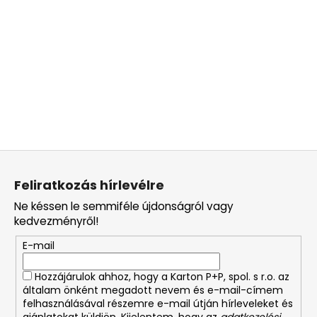
L
á
Feliratkozás hírlevélre
b
Ne késsen le semmiféle újdonságról vagy
l
kedvezményről!
é
E-mail
c
Hozzájárulok ahhoz, hogy a Karton P+P, spol. s r.o. az
általam önként megadott nevem és e-mail-címem
felhasználásával részemre e-mail útján hírleveleket és