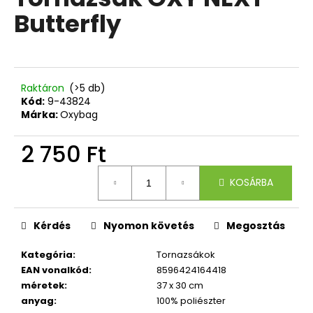
értékelése
Butterfly
5-
ből
A
0,0
j
csillag.
á
n
Raktáron
(>5 db)
l
Kód:
9-43824
Márka:
Oxybag
j
u
2 750 Ft
k
Egységár:
KOSÁRBA
RÖVID
KULCSTARTÓ
KARABINERREL
REBEL
Kérdés
Nyomon követés
Megosztás
720
Kategória
:
Tornazsákok
Ft
EAN vonalkód
:
8596424164418
méretek
:
37 x 30 cm
anyag
:
100% poliészter