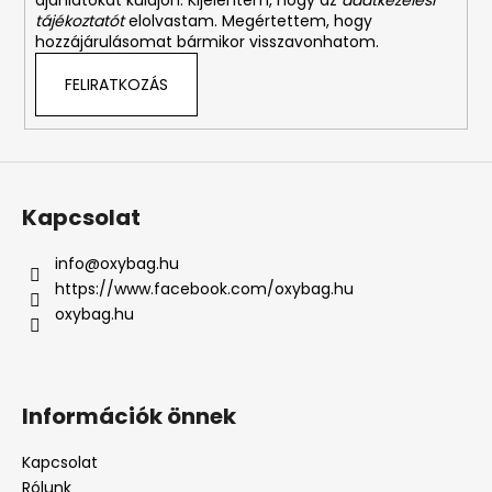
ajánlatokat küldjön. Kijelentem, hogy az
adatkezelési
tájékoztatót
elolvastam. Megértettem, hogy
hozzájárulásomat bármikor visszavonhatom.
FELIRATKOZÁS
Kapcsolat
info
@
oxybag.hu
https://www.facebook.com/oxybag.hu
oxybag.hu
Információk önnek
Kapcsolat
Rólunk