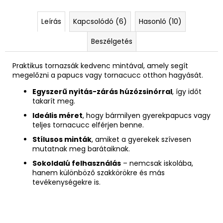
Leírás
Kapcsolódó (6)
Hasonló (10)
Beszélgetés
Praktikus tornazsák kedvenc mintával, amely segít
megelőzni a papucs vagy tornacucc otthon hagyását.
Egyszerű nyitás-zárás húzózsinórral
, így időt
takarít meg.
Ideális méret
, hogy bármilyen gyerekpapucs vagy
teljes tornacucc elférjen benne.
Stílusos minták
, amiket a gyerekek szívesen
mutatnak meg barátaiknak.
Sokoldalú felhasználás
– nemcsak iskolába,
hanem különböző szakkörökre és más
tevékenységekre is.