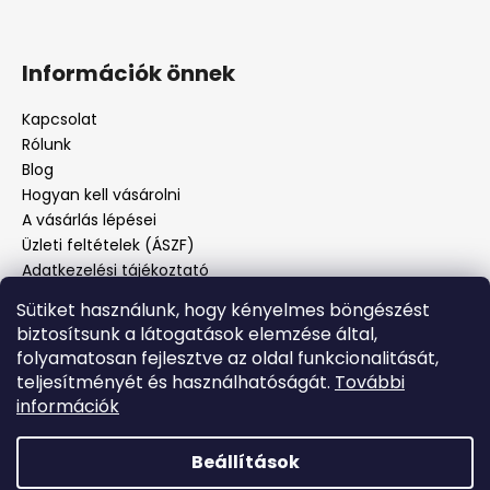
Információk önnek
Kapcsolat
Rólunk
Blog
Hogyan kell vásárolni
A vásárlás lépései
Üzleti feltételek (ÁSZF)
Adatkezelési tájékoztató
Panaszos eljárás
Sütiket használunk, hogy kényelmes böngészést
Panaszjelenté
biztosítsunk a látogatások elemzése által,
folyamatosan fejlesztve az oldal funkcionalitását,
teljesítményét és használhatóságát.
További
Facebook
információk
Beállítások