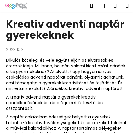
K
Ugrás
Keresés
Kosá
M
Bejelent
a
o
fő
Vissza
Vissza
s
tartalomhoz
Kreatív adventi naptár
á
M
gyerekeknek
r
i
t
2023.10.3
k
Mikulás közeleg, és vele együtt eljön az elvárások és
e
örömök ideje. Mi lenne, ha idén valami kicsit mást adnánk
r
a kis gyermekeknek? Ahelyett, hogy hagyományos
e
csokoládés adventi naptárat adnánk, olyasmit adhatunk,
ami támogatja a gyerekek kreativitását és fejlődését. És
s
mit értünk ezalatt? Ajándékoz kreatív adventi naptárat!
?
A
Kreatív adventi naptár
a gyerekek kreatív
gondolkodásának és készségeinek fejlesztésére
összpontosít.
A naptár ablakaiban édességek helyett a gyerekek
különböző kreatív tevékenységeket és eszközöket találnak
KERESÉS
a művészi kalandjaikhoz. A naptár tartalmaz bélyegeket,