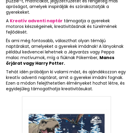
puzzle-t, matricákat, jegyzetfüzetet és rengeteg más
apróságot, amelyek inspirálják és szórakoztatják a
gyerekeket.
A
A
Kreatív adventi naptár
támogatja a gyerekek
j
motoros készségeinek, kreativitásának és türelmének
á
fejlődését.
n
És ami még fontosabb, választhat olyan témájú
l
naptárakat, amelyeket a gyerekek imádnak! A lányoknak
j
például kedvencei lehetnek a Jégvarázs vagy Peppa
u
malac motívumok, míg a fiúknak Pókember,
Mancs
k
őrjárat vagy Harry Potter.
Tehát idén próbáljon ki valami mást, és ajándékozzon egy
kreatív adventi naptárat, amit a gyerekei imádni fognak.
4
Ezen a módon felejthetetlen élményeket hozhat létre, és
RÉSZES
egyidejűleg támogathatja kreativitásukat.
SZETT
PREMIUM
ONE
PILLANGÓ
18
790
Ft