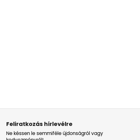
L
á
Feliratkozás hírlevélre
b
Ne késsen le semmiféle újdonságról vagy
l
kedvezményről!