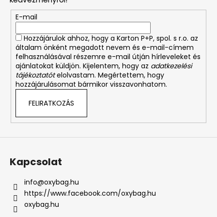
é
E-mail
c
Hozzájárulok ahhoz, hogy a Karton P+P, spol. s r.o. az
általam önként megadott nevem és e-mail-címem
felhasználásával részemre e-mail útján hírleveleket és
ajánlatokat küldjön. Kijelentem, hogy az
adatkezelési
tájékoztatót
elolvastam. Megértettem, hogy
hozzájárulásomat bármikor visszavonhatom.
FELIRATKOZÁS
Kapcsolat
info
@
oxybag.hu
https://www.facebook.com/oxybag.hu
oxybag.hu