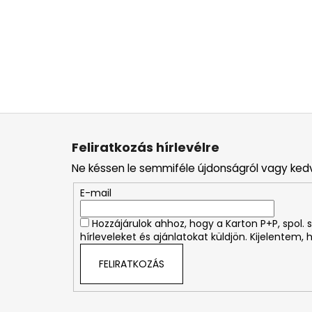
L
á
Feliratkozás hírlevélre
b
Ne késsen le semmiféle újdonságról vagy ked
l
é
E-mail
c
Hozzájárulok ahhoz, hogy a Karton P+P, spol
hírleveleket és ajánlatokat küldjön. Kijelentem,
FELIRATKOZÁS