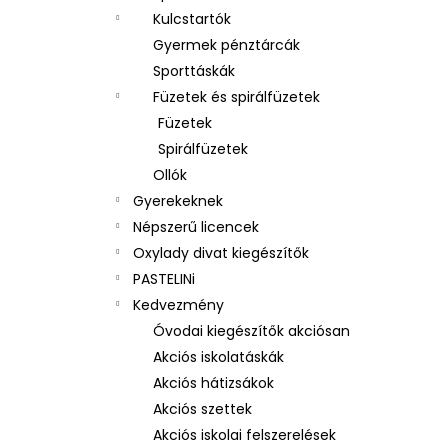
Kulcstartók
Gyermek pénztárcák
Sporttáskák
Füzetek és spirálfüzetek
Füzetek
Spirálfüzetek
Ollók
Gyerekeknek
Népszerű licencek
Oxylady divat kiegészítők
PASTELINi
Kedvezmény
Óvodai kiegészítők akciósan
Akciós iskolatáskák
Akciós hátizsákok
Akciós szettek
Akciós iskolai felszerelések