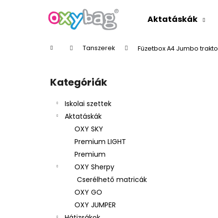
K
Ugrás
a
o
Aktatáskák
fő
Vissza
Vissza
s
tartalomhoz
a boltba
a boltba
á
Kezdőlap
Tanszerek
Füzetbox A4 Jumbo trakto
r
O
l
Kategóriák
Kategóriák
d
átugrása
a
Iskolai szettek
l
Aktatáskák
s
OXY SKY
ó
Premium LIGHT
p
Premium
a
OXY Sherpy
n
Cserélhető matricák
e
OXY GO
l
OXY JUMPER
Hátizsákok