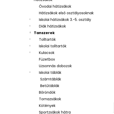
3 RÉSZES SZETT OXY NEXT BUNNY
Óvodai hátizsákok
26 490 Ft
Hátizsákok első osztályosoknak
Iskolai hátizsákok 3.-5. osztály
Diák hátizsákok
Tanszerek
Tolltartók
Iskolai tolltartók
Kulacsok
Füzetbox
Uzsonnás dobozok
Iskolai táblák
Számtáblák
Betűtáblák
Bőröndök
Tornazsákok
Kötények
Sportzsákok hátra