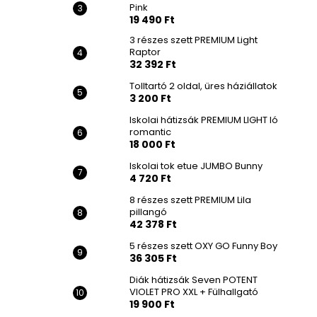
Pink
19 490 Ft
3 részes szett PREMIUM Light
Raptor
32 392 Ft
Tolltartó 2 oldal, üres háziállatok
3 200 Ft
Iskolai hátizsák PREMIUM LIGHT ló
romantic
18 000 Ft
Iskolai tok etue JUMBO Bunny
4 720 Ft
8 részes szett PREMIUM Lila
pillangó
42 378 Ft
5 részes szett OXY GO Funny Boy
36 305 Ft
Diák hátizsák Seven POTENT
VIOLET PRO XXL + Fülhallgató
19 900 Ft