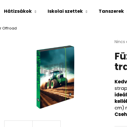
Hátizsákok
Iskolai szettek
Tanszerek
r Offroad
Mit keres?
A
Nincs 
termé
Fü
átlago
KERESÉS
értéke
tr
5-
ből
0,0
Ajánljuk
csillag
Kedv
strap
ideál
kell
cm) n
Cseh