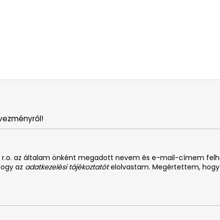
vezményről!
. s r.o. az általam önként megadott nevem és e-mail-címem fel
 hogy az
adatkezelési tájékoztatót
elolvastam. Megértettem, hogy