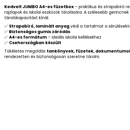
Kedvelt JUMBO A4-es füzetbox
– praktikus és strapabíró re
rajzlapok és iskolai eszközök tárolására. A szélesebb gerinc
tárolókapacitást kínál.
✅
Strapabíró, laminált anyag
védi a tartalmat a sérülésekt
✅
Biztonságos gumis záródás
✅
A4-es formátum
– ideális iskolai kellékekhez
✅
Csehországban készült
Tökéletes megoldás
tankönyvek, füzetek, dokumentumo
rendezetten és biztonságosan szeretne tárolni.