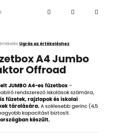
Keresés
Bejelentkezés
Kosár
Újdonság
értékelés
Ugrás az értékeléshez
k
zetbox A4 Jumbo
s
lése
aktor Offroad
.
elt JUMBO A4-es füzetbox
–
abíró rendszerező iskolások számára,
is füzetek, rajzlapok és iskolai
ékek tárolására.
A szélesebb gerinc (4,5
agyobb kapacitást biztosít.
Következő
országban készült.