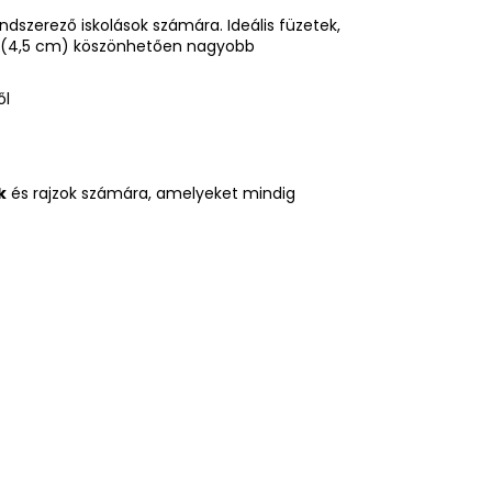
ndszerező iskolások számára. Ideális füzetek,
nek (4,5 cm) köszönhetően nagyobb
ől
k
és rajzok számára, amelyeket mindig