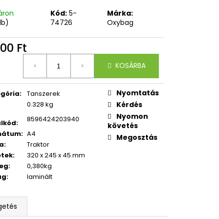
XY SCOOLER GRAFFITI
áron
Kód:
5-
Márka:
db)
74726
Oxybag
00 Ft
égár:
KOSÁRBA
Nyomtatás
gória
:
Tanszerek
0.328 kg
Kérdés
Nyomon
8596424203940
lkód
:
követés
mátum
:
A4
Megosztás
a
:
Traktor
etek
:
320 x 245 x 45 mm
eg
:
0,380kg
ag
:
laminált
getés