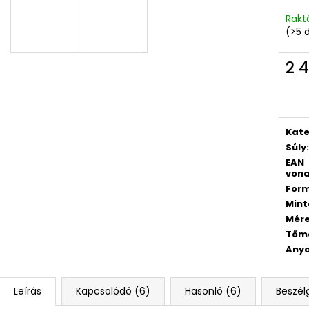
DIÁKHÁTIZSÁK OXY SCOOLER GALAXY
DIÁKHÁTIZSÁK O
PURPLE
PINK
Rakt
(>5 
19 490 Ft
19 490 Ft
2 4
Egys
Kate
Súly
:
EAN
vona
For
Mint
Mér
Töm
Any
Leírás
Kapcsolódó (6)
Hasonló (6)
Beszél