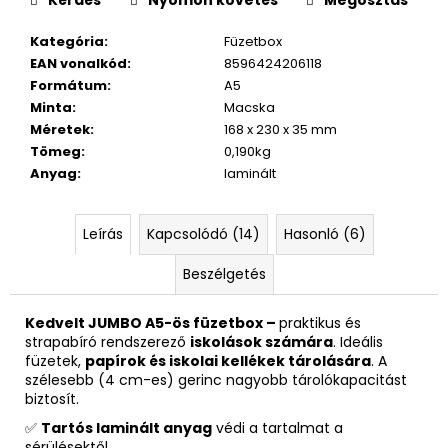
Kategória
:
Füzetbox
EAN vonalkód
:
8596424206118
Formátum
:
A5
Minta
:
Macska
Méretek
:
168 x 230 x 35 mm
Tömeg
:
0,190kg
Anyag
:
laminált
Leírás
Kapcsolódó (14)
Hasonló (6)
Beszélgetés
Kedvelt JUMBO A5-ös füzetbox –
praktikus és
strapabíró rendszerező
iskolások számára
. Ideális
füzetek,
papírok és iskolai kellékek tárolására
. A
szélesebb (4 cm-es) gerinc nagyobb tárolókapacitást
biztosít.
✅
Tartós laminált anyag
védi a tartalmat a
sérülésektől