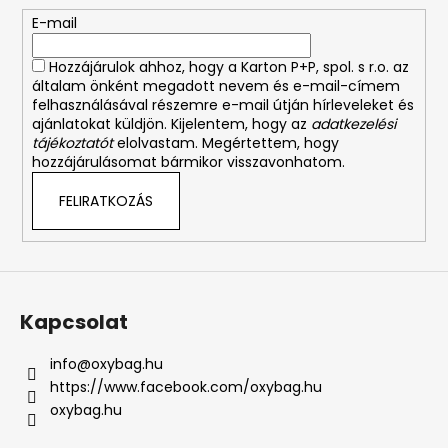
é
E-mail
c
Hozzájárulok ahhoz, hogy a Karton P+P, spol. s r.o. az
általam önként megadott nevem és e-mail-címem
felhasználásával részemre e-mail útján hírleveleket és
ajánlatokat küldjön. Kijelentem, hogy az
adatkezelési
tájékoztatót
elolvastam. Megértettem, hogy
hozzájárulásomat bármikor visszavonhatom.
FELIRATKOZÁS
Kapcsolat
info
@
oxybag.hu
https://www.facebook.com/oxybag.hu
oxybag.hu