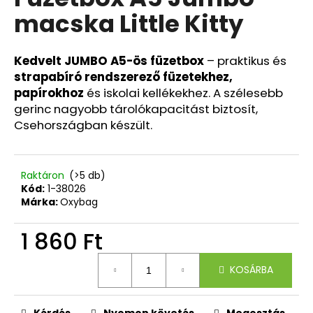
értékelése
macska Little Kitty
5-
ből
A
0,0
j
csillag.
Kedvelt JUMBO A5-ös füzetbox
– praktikus és
á
strapabíró rendszerező füzetekhez,
n
papírokhoz
és iskolai kellékekhez. A szélesebb
l
gerinc nagyobb tárolókapacitást biztosít,
j
Csehországban készült.
u
k
Raktáron
(>5 db)
Kód:
1-38026
ISKOLAI
HÁTIZSÁK
Márka:
Oxybag
OXY
NEXT
1 860 Ft
BUTTERFLY
21
Egységár:
940
KOSÁRBA
Ft
Kérdés
Nyomon követés
Megosztás