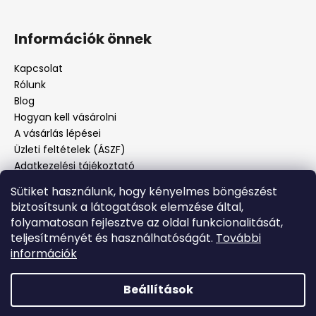
Információk önnek
Kapcsolat
Rólunk
Blog
Hogyan kell vásárolni
A vásárlás lépései
Üzleti feltételek (ÁSZF)
Adatkezelési tájékoztató
Panaszos eljárás
Sütiket használunk, hogy kényelmes böngészést
Panaszjelenté
biztosítsunk a látogatások elemzése által,
folyamatosan fejlesztve az oldal funkcionalitását,
teljesítményét és használhatóságát.
További
Facebook
információk
Beállítások
Shoptet készítette