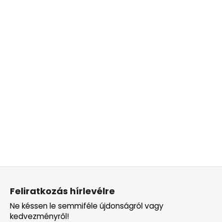
L
á
Feliratkozás hírlevélre
b
Ne késsen le semmiféle újdonságról vagy
l
kedvezményről!