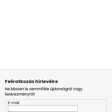
L
á
Feliratkozás hírlevélre
b
Ne késsen le semmiféle újdonságról vagy
l
kedvezményről!
é
E-mail
c