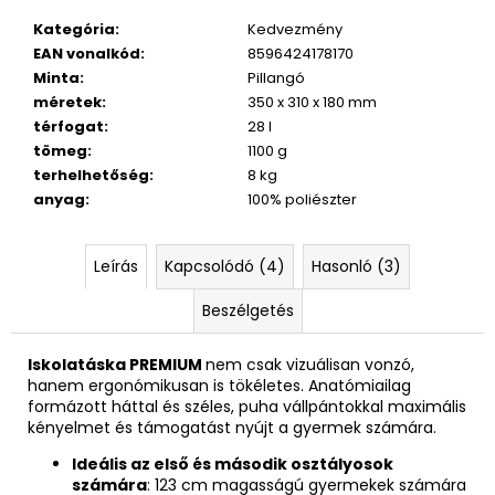
832
Ft
Kategória
:
Kedvezmény
Korábbi:
EAN vonalkód
:
8596424178170
4
790
Minta
:
Pillangó
Ft
méretek
:
350 x 310 x 180 mm
térfogat
:
28 l
tömeg
:
1100 g
terhelhetőség
:
8 kg
anyag
:
100% poliészter
Leírás
Kapcsolódó (4)
Hasonló (3)
Beszélgetés
Iskolatáska PREMIUM
nem csak vizuálisan vonzó,
hanem ergonómikusan is tökéletes. Anatómiailag
formázott háttal és széles, puha vállpántokkal maximális
kényelmet és támogatást nyújt a gyermek számára.
Ideális az első és második osztályosok
számára
: 123 cm magasságú gyermekek számára