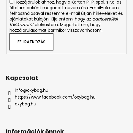
Hozzájárulok ahhoz, hogy a Karton P+P, spol. s r.o. az
általam önként megadott nevem és e-mail-címem
felhasználásával részemre e-mail útján hírleveleket és
ajánlatokat küldjön. Kijelentem, hogy az
adatkezelési
tájékoztatót
elolvastam. Megértettem, hogy
hozzájárulásomat bármikor visszavonhatom.
FELIRATKOZÁS
Kapcsolat
info
@
oxybag.hu
https://www.facebook.com/oxybag.hu
oxybag.hu
Információk önnek