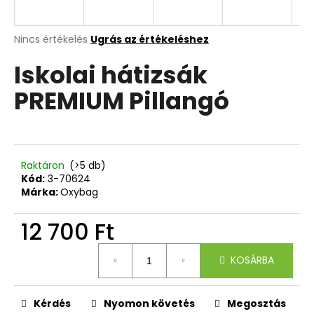
A
A
Nincs értékelés
Ugrás az értékeléshez
termék
j
Iskolai hátizsák
átlagos
á
értékelése
n
PREMIUM Pillangó
5-
l
ből
j
0,0
u
csillag.
k
Raktáron
(>5 db)
Kód:
3-70624
KULACS
Márka:
Oxybag
OXY
CLICK
12 700 Ft
500
ML
Egységár:
LÓ
KOSÁRBA
ROMANTICUS
HORSE
GIRL
Kérdés
Nyomon követés
Megosztás
3