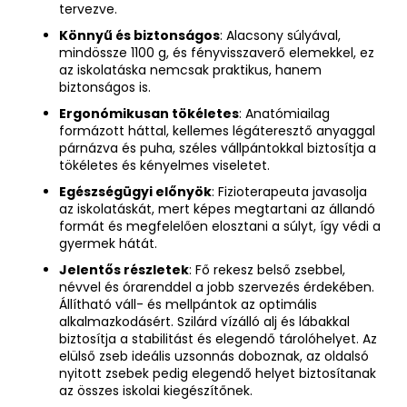
tervezve.
Könnyű és biztonságos
: Alacsony súlyával,
mindössze 1100 g, és fényvisszaverő elemekkel, ez
az iskolatáska nemcsak praktikus, hanem
biztonságos is.
Ergonómikusan tökéletes
: Anatómiailag
formázott háttal, kellemes légáteresztő anyaggal
párnázva és puha, széles vállpántokkal biztosítja a
tökéletes és kényelmes viseletet.
Egészségügyi előnyök
: Fizioterapeuta javasolja
az iskolatáskát, mert képes megtartani az állandó
formát és megfelelően elosztani a súlyt, így védi a
gyermek hátát.
Jelentős részletek
: Fő rekesz belső zsebbel,
névvel és órarenddel a jobb szervezés érdekében.
Állítható váll- és mellpántok az optimális
alkalmazkodásért. Szilárd vízálló alj és lábakkal
biztosítja a stabilitást és elegendő tárolóhelyet. Az
elülső zseb ideális uzsonnás doboznak, az oldalsó
nyitott zsebek pedig elegendő helyet biztosítanak
az összes iskolai kiegészítőnek.