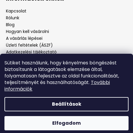
Kapcsolat
Rólunk
Blog
Hogyan kell vásárolni
A vásárlás lépései
Üzleti feltételek (ÁSZF)
Adatkezelési tájékoztató
Panaszos eljárás
Sütiket használunk, hogy kényelmes böngészést
Panaszjelenté
biztosítsunk a látogatások elemzése által,
folyamatosan fejlesztve az oldal funkcionalitását,
teljesítményét és használhatóságát.
További
Facebook
információk
Beállítások
Shoptet készítette
Elfogadom
Copyright 2026
Oxybag
. Minden jog fenntartva.