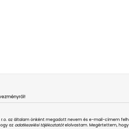
vezményről!
. s r.o. az általam önként megadott nevem és e-mail-címem fel
 hogy az
adatkezelési tájékoztatót
elolvastam. Megértettem, hogy