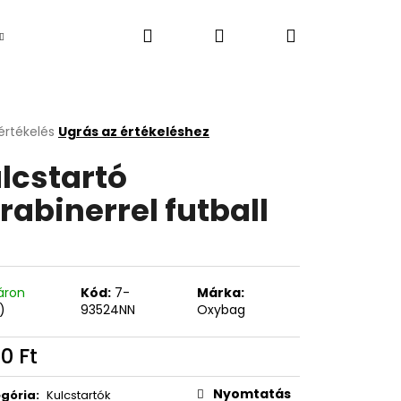
Keresés
Bejelentkezés
Kosár
Újdonság
értékelés
Ugrás az értékeléshez
k
lcstartó
s
lése
rabinerrel futball
.
áron
Kód:
7-
Márka:
)
93524NN
Oxybag
20 Ft
Következő
égár:
Nyomtatás
gória
:
Kulcstartók