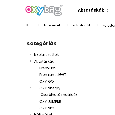
K
Ugrás
a
o
Aktatáskák
fő
Vissza
Vissza
s
tartalomhoz
a boltba
a boltba
á
Kezdőlap
Tanszerek
Kulcstartók
Kulcsta
r
O
l
Kategóriák
Kategóriák
d
átugrása
a
Iskolai szettek
l
Aktatáskák
s
Premium
ó
Premium LIGHT
p
OXY GO
a
OXY Sherpy
n
Cserélhető matricák
e
OXY JUMPER
l
OXY SKY
Hátizsákok