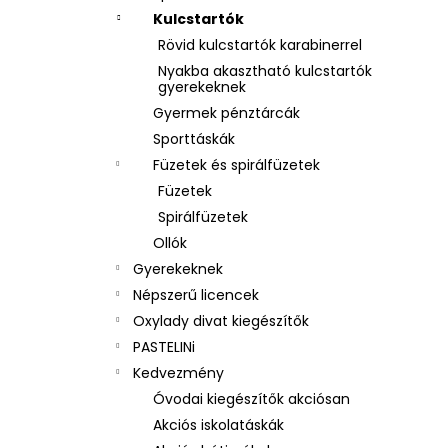
Kulcstartók
Rövid kulcstartók karabinerrel
Nyakba akasztható kulcstartók
gyerekeknek
Gyermek pénztárcák
Sporttáskák
Füzetek és spirálfüzetek
Füzetek
Spirálfüzetek
Ollók
Gyerekeknek
Népszerű licencek
Oxylady divat kiegészítők
PASTELINi
Kedvezmény
Óvodai kiegészítők akciósan
Akciós iskolatáskák