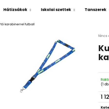
Hátizsákok
Iskolai szettek
Tanszerek
rtó karabinerrel futball
Mit keres?
A
Nincs 
termé
Ku
átlago
KERESÉS
értéke
ka
5-
ből
0,0
Ajánljuk
csillag
Rakt
(1 db
1 1
Egys
Kate