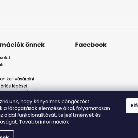
rmációk önnek
Facebook
solat
nk
n kell vásárolni
árlás lépései
i feltételek (ÁSZF)
kezelési tájékoztató
sználunk, hogy kényelmes böngészést
El
szos eljárás
nk a látogatások elemzése által, folyamatosan
szjelenté
az oldal funkcionalitását, teljesítményét és
tóságát.
További információk
ások