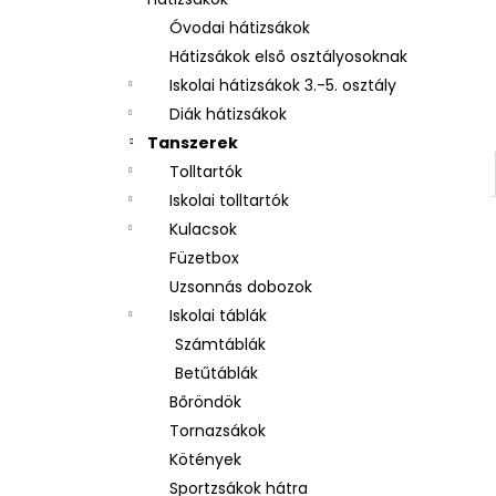
UZSONNÁS DOBOZ REKESSZEL LÓ
ROMANTIC HORSE GIRL
Óvodai hátizsákok
2 250 Ft
Hátizsákok első osztályosoknak
Iskolai hátizsákok 3.-5. osztály
Diák hátizsákok
Tanszerek
Tolltartók
Iskolai tolltartók
Kulacsok
Füzetbox
Uzsonnás dobozok
Iskolai táblák
Számtáblák
Betűtáblák
Bőröndök
Tornazsákok
Kötények
Sportzsákok hátra