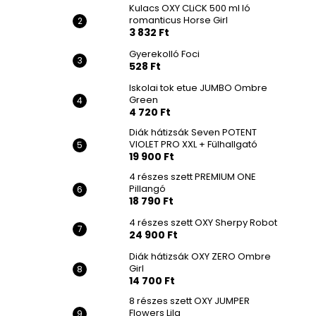
Kulacs OXY CLiCK 500 ml ló
romanticus Horse Girl
3 832 Ft
Gyerekolló Foci
528 Ft
Iskolai tok etue JUMBO Ombre
Green
4 720 Ft
Diák hátizsák Seven POTENT
VIOLET PRO XXL + Fülhallgató
19 900 Ft
4 részes szett PREMIUM ONE
Pillangó
18 790 Ft
4 részes szett OXY Sherpy Robot
24 900 Ft
Diák hátizsák OXY ZERO Ombre
Girl
14 700 Ft
8 részes szett OXY JUMPER
Flowers Lila