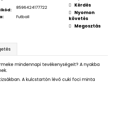
CI
Kérdés
8596424177722
lkód
:
Nyomon
a
:
Futball
követés
Megosztás
getés
gyermeke mindennapi tevékenységeit? A nyakba
nek.
zsákban. A kulcstartón lévő cuki foci minta