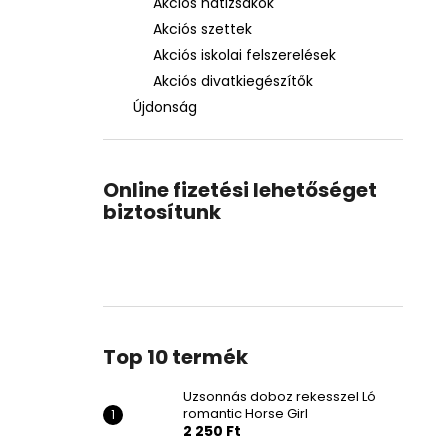
Akciós hátizsákok
Akciós szettek
Akciós iskolai felszerelések
Akciós divatkiegészítők
Újdonság
Online fizetési lehetőséget
biztosítunk
Top 10 termék
Uzsonnás doboz rekesszel Ló
romantic Horse Girl
2 250 Ft