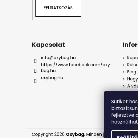
FELIRATKOZÁS
Kapcsolat
Info
info
@
oxybag.hu
Kapc
https://www.facebook.com/oxy
Rólu
bag.hu
Blog
oxybag.hu
Hogya
A vás
Üzlet
Adat
Sütiket ha
Pana
biztosítsu
Pana
fejlesztve 
használha
Copyright 2026
Oxybag
. Minden jog fenntartva.
Beállít