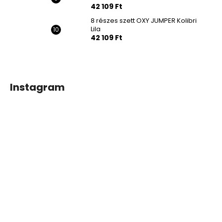
42 109 Ft
8 részes szett OXY JUMPER Kolibri
Lila
42 109 Ft
Instagram