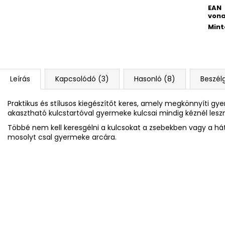
KULACS OXY CLICK 500 ML LÓ
GYEREKOLLÓ FO
EAN
ROMANTICUS HORSE GIRL
528 Ft
vona
3 832 Ft
Mint
Korábbi:
4 790 Ft
Leírás
Kapcsolódó (3)
Hasonló (8)
Beszél
Praktikus és stílusos kiegészítőt keres, amely megkönnyíti 
akasztható kulcstartóval gyermeke kulcsai mindig kéznél lesz
Többé nem kell keresgélni a kulcsokat a zsebekben vagy a háti
mosolyt csal gyermeke arcára.