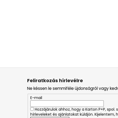
L
á
Feliratkozás hírlevélre
b
Ne késsen le semmiféle újdonságról vagy ked
l
é
E-mail
c
Hozzájárulok ahhoz, hogy a Karton P+P, spol
hírleveleket és ajánlatokat küldjön. Kijelentem,