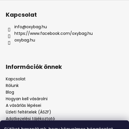
Kapcsolat
info
@
oxybag.hu
https://www.facebook.com/oxybag.hu
oxybag.hu
Információk önnek
Kapcsolat
Rólunk
Blog
Hogyan kell vásárolni
A vásárlás lépései
Üzleti feltételek (ÁSZF)
Adatkezelési tájékoztató
Panaszos eljárás