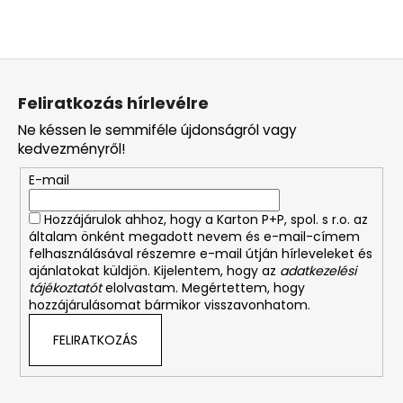
L
á
Feliratkozás hírlevélre
b
Ne késsen le semmiféle újdonságról vagy
l
kedvezményről!
é
E-mail
c
Hozzájárulok ahhoz, hogy a Karton P+P, spol. s r.o. az
általam önként megadott nevem és e-mail-címem
felhasználásával részemre e-mail útján hírleveleket és
ajánlatokat küldjön. Kijelentem, hogy az
adatkezelési
tájékoztatót
elolvastam. Megértettem, hogy
hozzájárulásomat bármikor visszavonhatom.
FELIRATKOZÁS