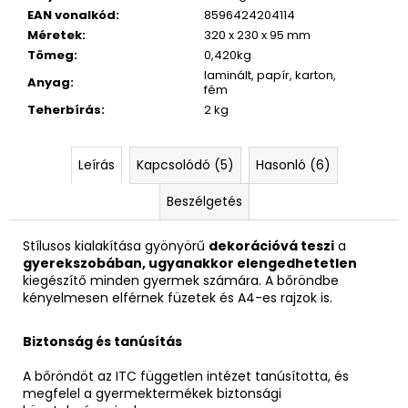
EAN vonalkód
:
8596424204114
Méretek
:
320 x 230 x 95 mm
Tömeg
:
0,420kg
laminált, papír, karton,
Anyag
:
fém
Teherbírás
:
2 kg
Leírás
Kapcsolódó (5)
Hasonló (6)
Beszélgetés
Stílusos kialakítása gyönyörű
dekorációvá teszi
a
gyerekszobában, ugyanakkor elengedhetetlen
kiegészítő minden gyermek számára. A bőröndbe
kényelmesen elférnek füzetek és A4-es rajzok is.
Biztonság és tanúsítás
A bőröndöt az ITC független intézet tanúsította, és
megfelel a gyermektermékek biztonsági