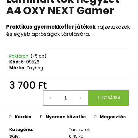
értékelése
A4 OXY NEXT Gamer
5-
ből
A
0,0
j
csillag.
Praktikus gyermekkoffer játékok
, rajzeszközök
á
és egyéb apróságok tárolására.
n
l
j
Raktáron
(>5 db)
u
Kód:
6-09526
k
Márka:
Oxybag
3 700 Ft
3
RÉSZES
Egységár:
SZETT
KOSÁRBA
OXY
NEXT
BUNNY
Kérdés
Nyomon követés
Megosztás
26
490
Ft
Kategória
:
Tanszerek
Súly
:
0.45 kg