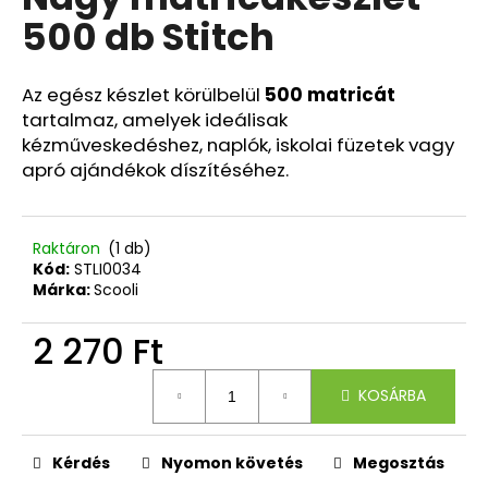
értékelése
500 db Stitch
5-
ből
A
0,0
j
csillag.
Az egész készlet körülbelül
500 matricát
á
tartalmaz, amelyek ideálisak
n
kézműveskedéshez, naplók, iskolai füzetek vagy
l
apró ajándékok díszítéséhez.
j
u
k
Raktáron
(1 db)
Kód:
STLI0034
Márka:
Scooli
5
RÉSZES
SZETT
2 270 Ft
OXY
GO
Egységár:
FUNNY
KOSÁRBA
BOY
36
305
Kérdés
Nyomon követés
Megosztás
Ft