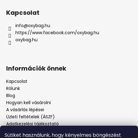
Kapcsolat
info
@
oxybag.hu
https://www.facebook.com/oxybag.hu
oxybag.hu
Információk önnek
Kapcsolat
Rólunk
Blog
Hogyan kell vásárolni
A vásárlás lépései
Üzleti feltételek (ÁSZF)
Adatkezelési tájékoztató
Panaszos eljárás
Sütiket használunk, hogy kényelmes böngészést
Panaszjelenté