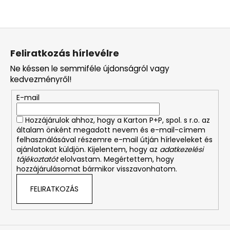
L
á
Feliratkozás hírlevélre
b
Ne késsen le semmiféle újdonságról vagy
l
kedvezményről!
é
E-mail
c
Hozzájárulok ahhoz, hogy a Karton P+P, spol. s r.o. az
általam önként megadott nevem és e-mail-címem
felhasználásával részemre e-mail útján hírleveleket és
ajánlatokat küldjön. Kijelentem, hogy az
adatkezelési
tájékoztatót
elolvastam. Megértettem, hogy
hozzájárulásomat bármikor visszavonhatom.
FELIRATKOZÁS