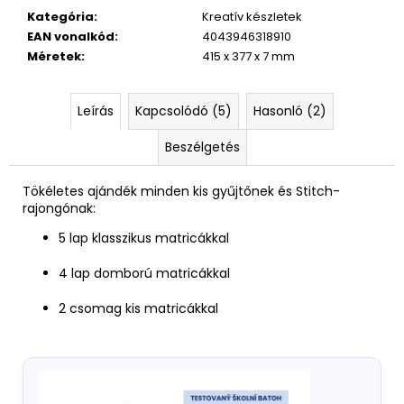
Kategória
:
Kreatív készletek
EAN vonalkód
:
4043946318910
Méretek
:
415 x 377 x 7 mm
Leírás
Kapcsolódó (5)
Hasonló (2)
Beszélgetés
Tökéletes ajándék minden kis gyűjtőnek és Stitch-
rajongónak:
5 lap klasszikus matricákkal
4 lap domború matricákkal
2 csomag kis matricákkal