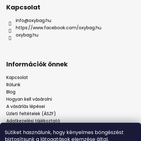
Kapcsolat
info
@
oxybag.hu
https://www.facebook.com/oxybag.hu
oxybag.hu
Információk önnek
Kapcsolat
Rólunk
Blog
Hogyan kell vásárolni
A vásárlás lépései
Üzleti feltételek (ÁSZF)
Adatkezelési tájékoztató
Panaszos eljárás
Sütiket használunk, hogy kényelmes böngészést
Panaszjelenté
biztosítsunk a látogatások elemzése által,