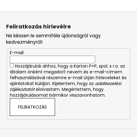
L
á
Feliratkozás hírlevélre
b
Ne késsen le semmiféle újdonságról vagy
l
kedvezményről!
é
E-mail
c
Hozzájárulok ahhoz, hogy a Karton P+P, spol. s r.o. az
általam önként megadott nevem és e-mail-címem
felhasználásával részemre e-mail útján hírleveleket és
ajánlatokat küldjön. Kijelentem, hogy az
adatkezelési
tájékoztatót
elolvastam. Megértettem, hogy
hozzájárulásomat bármikor visszavonhatom.
FELIRATKOZÁS