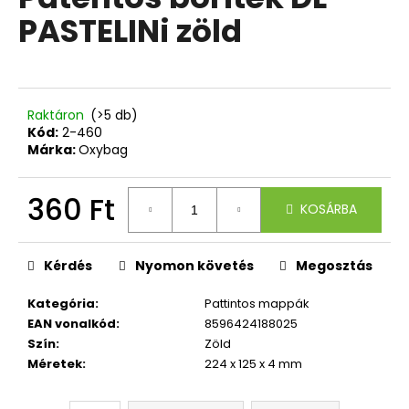
értékelése
PASTELINi zöld
5-
ből
A
0,0
j
csillag.
á
n
Raktáron
(>5 db)
l
Kód:
2-460
Márka:
Oxybag
j
u
k
360 Ft
KOSÁRBA
Egységár:
ISKOLAI
HÁTIZSÁK
Kérdés
Nyomon követés
Megosztás
PREMIUM
LIGHT
Kategória
:
Pattintos mappák
LÓ
EAN vonalkód
:
8596424188025
ROMANTIC
Szín
:
Zöld
18
Méretek
:
224 x 125 x 4 mm
000
Ft