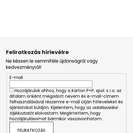
L
á
Feliratkozás hírlevélre
b
Ne késsen le semmiféle újdonságról vagy
l
kedvezményről!
é
E-mail
c
Hozzájárulok ahhoz, hogy a Karton P+P, spol. s r.o. az
általam önként megadott nevem és e-mail-címem
felhasználásával részemre e-mail útján hírleveleket és
ajánlatokat küldjön. Kijelentem, hogy az
adatkezelési
tájékoztatót
elolvastam. Megértettem, hogy
hozzájárulásomat bármikor visszavonhatom.
FELIRATKOZÁS