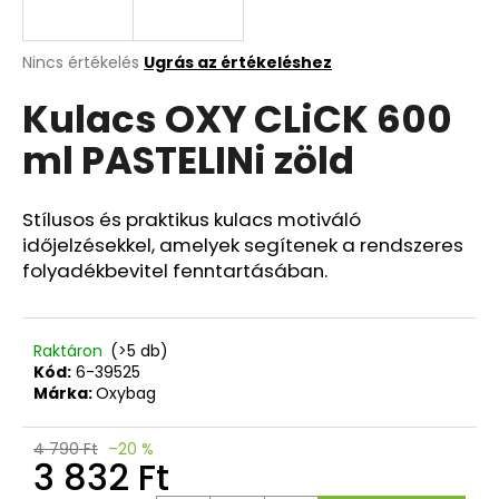
A
A
Nincs értékelés
Ugrás az értékeléshez
termék
j
Kulacs OXY CLiCK 600
átlagos
á
értékelése
n
ml PASTELINi zöld
5-
l
ből
j
0,0
u
csillag.
Stílusos és praktikus kulacs motiváló
k
időjelzésekkel, amelyek segítenek a rendszeres
folyadékbevitel fenntartásában.
3
RÉSZES
SZETT
Raktáron
(>5 db)
PREMIUM
Kód:
6-39525
LIGHT
Márka:
Oxybag
RAPTOR
32
392
4 790 Ft
–20 %
3 832 Ft
Ft
Korábbi: