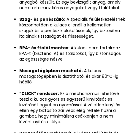
anyagból készült. Ez egy bevizsgált anyag, amely
nem tartalmaz káros anyagokat vagy ftalátokat.
Szag- és penészálló:
A speciális felületkezelésnek
köszönhetően a kulacs ellenáll a kellemetlen
szagok és a penész kialakulásának, így biztosítva
italainak tisztaságát és frissességét.
BPA- és ftalátmentes:
A kulacs nem tartalmaz
BPA-t (biszfenol A) és ftalátokat, így biztonságos
az egészségre nézve.
Mosogatógépben mosható:
A kulacs
mosogatógépben is tisztítható, és akár 80°C-ig
hőálló.
"CLICK" rendszer:
Ez a mechanizmus lehetővé
teszi a kulacs gyors és egyszerű kinyitását és
lezárását egyetlen nyomással. A véletlen kinyílás
ellen egy biztosító zár védi: elég felfelé húzni a
gombot, hogy minimálisra csökkenjen a nem
kívánt nyitás esélye.