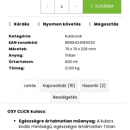
40
Egységár:
490
KOSÁRBA
Ft
Kérdés
Nyomon követés
Megosztás
Kategória
:
Kulacsok
EAN vonalkód
:
8596424194033
Méretek
:
70 x 70 x 225 mm
Anyag
:
Tritan
Ûrtartalom
:
600 ml
Tömeg
:
0,133 kg
Leírás
Kapcsolódó (16)
Hasonló (2)
Beszélgetés
OXY CLiCK kulacs:
Egészségre ártalmatlan műanyag:
A kulacs
kiváló minőségű, egészségre ártalmatlan Tritan