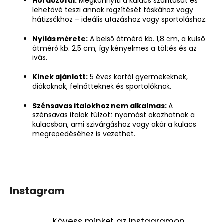
Hordozófül:
Megkönnyíti a kulacs szállítását és
lehetővé teszi annak rögzítését táskához vagy
hátizsákhoz – ideális utazáshoz vagy sportoláshoz.
Nyílás mérete:
A belső átmérő kb. 1,8 cm, a külső
átmérő kb. 2,5 cm, így kényelmes a töltés és az
ivás.
Kinek ajánlott:
5 éves kortól gyermekeknek,
diákoknak, felnőtteknek és sportolóknak.
Szénsavas italokhoz nem alkalmas:
A
szénsavas italok túlzott nyomást okozhatnak a
kulacsban, ami szivárgáshoz vagy akár a kulacs
megrepedéséhez is vezethet.
Instagram
Kövess minket az Instagramon